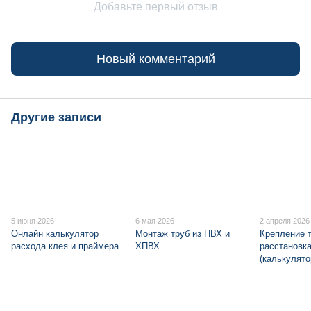
Добавьте первый отзыв
Новый комментарий
Другие записи
5 июня 2026
6 мая 2026
2 апреля 2026
Онлайн калькулятор
Монтаж труб из ПВХ и
Крепление 
расхода клея и праймера
ХПВХ
расстановка
(калькулято