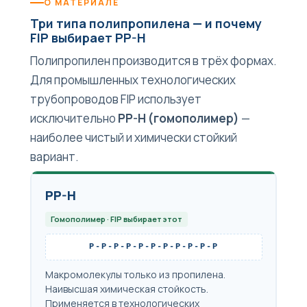
О МАТЕРИАЛЕ
Три типа полипропилена — и почему
FIP выбирает PP-H
Полипропилен производится в трёх формах.
Для промышленных технологических
трубопроводов FIP использует
исключительно
PP-H (гомополимер)
—
наиболее чистый и химически стойкий
вариант.
PP-H
Гомополимер · FIP выбирает этот
P-P-P-P-P-P-P-P-P-P-P
Макромолекулы только из пропилена.
Наивысшая химическая стойкость.
Применяется в технологических