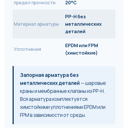
предел прочности
20°C
PP-H без
Материал арматуры
металлических
деталей
EPDM или FPM
Уплотнения
(химстойкие)
Запорная арматура без
металлических деталей
— шаровые
краны и мембранные клапаны из PP-H.
Вся арматура комплектуется
химстойкими уплотнениями EPDM или
FPM в зависимости от среды.