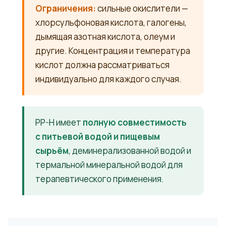
Ограничения:
сильные окислители —
хлорсульфоновая кислота, галогены,
дымящая азотная кислота, олеум и
другие. Концентрация и температура
кислот должна рассматриваться
индивидуально для каждого случая.
PP-H имеет
полную совместимость
с питьевой водой и пищевым
сырьём
, деминерализованной водой и
термальной минеральной водой для
терапевтического применения.