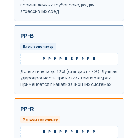
промышленных трубопроводах для
агрессивных сред.
PP-B
Блок-сополимер
P-P-P-P-E-E-P-P-P-E
Доля этилена до 12% (стандарт <7%). Лучшая
ударопрочность при низких температурах.
Применяется в канализационных системах.
PP-R
Рандом сополимер
E-P-E-P-P-P-E-P-P-P