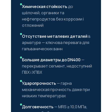
Химическая стойкость
до
щёлочей, органики та
нефтепродуктов без коррозии і
отложений
Отсутствие металевих деталей
в
арматуре — ключова перевага для
гальванических ванн
Большие диаметры до DN400
—
перекрывает сегмент, недоступний
ПВХ і ХПВХ
Ударопрочность
— гарна
механическая прочность даже при
низьких температурах
Долговечность
— MRS ≥ 10,0 МПа,