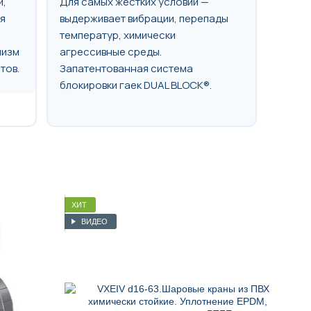
и,
Для самых жестких условий —
я
выдерживает вибрации, перепады
температур, химически
низм
агрессивные среды.
тов.
Запатентованная система
блокировки гаек DUAL BLOCK®.
ХИТ
ВИДЕО