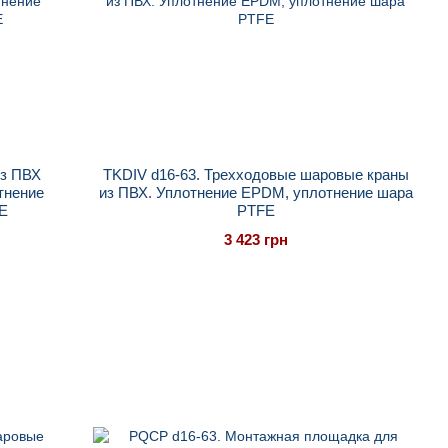
из ПВХ
TKDIV d16-63. Трехходовые шаровые краны
тнение
из ПВХ. Уплотнение EPDM, уплотнение шара
E
PTFE
3 423 грн