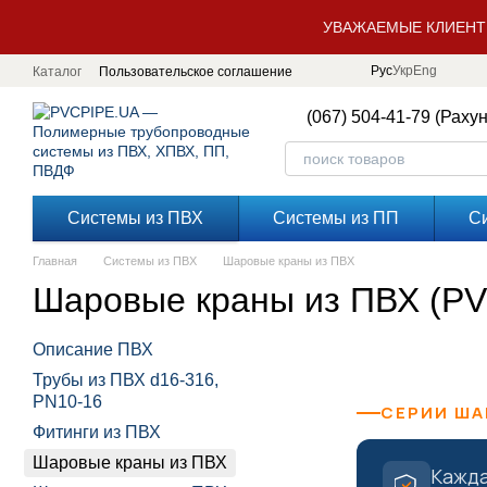
Перейти к основному контенту
УВАЖАЕМЫЕ КЛИЕНТ
Рус
Укр
Eng
Каталог
Пользовательское соглашение
(067) 504-41-79 (Раху
Системы из ПВХ
Системы из ПП
С
Главная
Системы из ПВХ
Шаровые краны из ПВХ
Шаровые краны из ПВХ (PVC
Описание ПВХ
Трубы из ПВХ d16-316,
PN10-16
СЕРИИ ША
Фитинги из ПВХ
Шаровые краны из ПВХ
Кажда