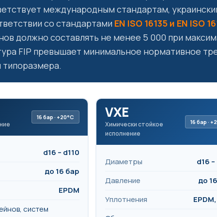
етствует международным стандартам, украински
тветствии со стандартами
EN ISO 16135 и EN ISO 1
нов должно составлять не менее 5 000 при максима
ура FIP превышает минимальное нормативное тр
и типоразмера.
VXE
16 бар · +20°C
16 бар · 
ние
Химически стойкое
исполнение
d16 – d110
Диаметры
d16 –
до 16 бар
Давление
до 1
EPDM
Уплотнения
EPDM
ейнов, систем