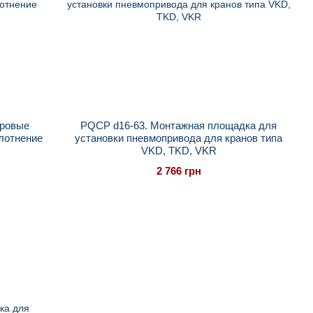
аровые
PQCP d16-63. Монтажная площадка для
лотнение
установки пневмопривода для кранов типа
VKD, TKD, VKR
2 766 грн