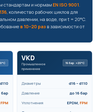
м стандартам и нормам
EN ISO 9001
.
6136
, количество рабочих циклов для
льном давлении, на воде, при t = 20°C.
ебование
в 10–20 раз
в зависимости от
VKD
+20°C
16 бар · +20°C
Промышленное
применение
 d110
Диаметры
d16 – d110
6 бар
Давление
до 16 бар
,
FPM
Уплотнения
EPDM,
FPM