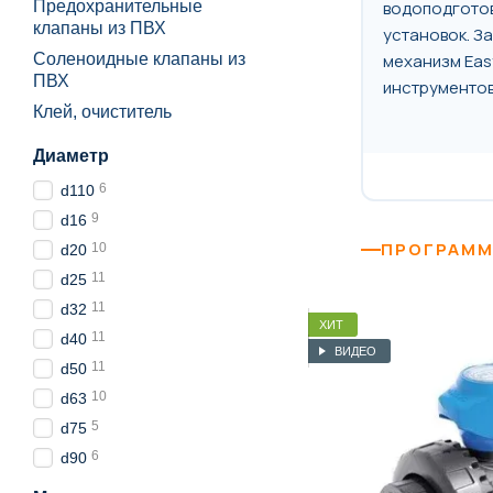
водоподгото
Предохранительные
клапаны из ПВХ
установок. З
механизм Eas
Соленоидные клапаны из
ПВХ
инструментов
Клей, очиститель
Диаметр
6
d110
9
d16
ПРОГРАММ
10
d20
11
d25
11
d32
ХИТ
11
d40
ВИДЕО
11
d50
10
d63
5
d75
6
d90