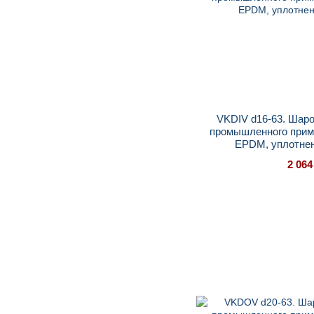
VKDIV d16-63. Шар
промышленного прим
EPDM, уплотне
2 064