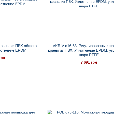
краны из ПВХ общего
VKRIV d16-63. Регулировочные ш
лотнение EPDM
краны из ПВХ. Уплотнение EPDM, уп
шара PTFE
грн
7 691 грн