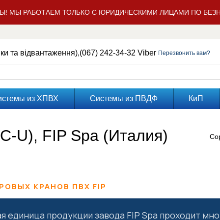
Ы! МЫ РАБОТАЕМ ТОЛЬКО С ЮРИДИЧЕСКИМИ ЛИЦАМИ ПО БЕЗН
нки та відвантаження),
(067) 242-34-32 Viber
Перезвонить вам?
истемы из ХПВХ
Системы из ПВДФ
КиП
-U), FIP Spa (Италия)
Со
РОВЫХ КРАНОВ ПВХ FIP
я единица продукции завода FIP Spa проходит мно