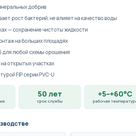
минеральных добрив
ает рост бактерий, не влияет на качество воды
ках — сохранение чистоты жидкости
монтаж на больших площадях
5 для любой схемы орошения
 на открытых участках
турой FIP серии PVC-U
50 лет
+5–+60°C
еме
срок службы
рабочая температур
изводстве