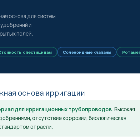
жная основа для систем
 удобрений и
рытых полей.
Стойкость к пестицидам
Соленоидные клапаны
Ротамет
ёжная основа ирригации
ериал для ирригационных трубопроводов
. Высокая
удобрениями, отсутствие коррозии, биологическая
 стандартом отрасли.