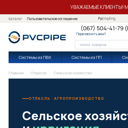
Перейти к основному контенту
УВАЖАЕМЫЕ КЛИЕНТЫ! 
Рус
Укр
Eng
Каталог
Пользовательское соглашение
(067) 504-41-79 
Перезвонить вам?
Системы из ПВХ
Системы из ПП
Си
Главная
Отрасли
Сельское хозяйство
ОТРАСЛЬ · АГРОПРОИЗВОДСТВО
Сельское хозяйс