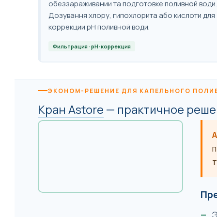
обеззараживании та подготовке поливной води.
Дозування хлору, гипохлорита або кислоти для
коррекции pH поливной води.
Фильтрация · pH-коррекция
ЭКОНОМ-РЕШЕНИЕ ДЛЯ КАПЕЛЬНОГО ПОЛИ
Кран Astore
— практичное реше
A
п
т
Пре
Э