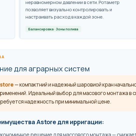
неравномерном давлении в сети. Ротаметр
позволяет визуально контролировать и
настраивать расход в каждой зоне.
Балансировка · Зоны полива
ВА
ние для аграрных систем
store
— компактний и надежный шаровиой кран начальн
рименений. Идеальный выбор для масового монтажа в с
ребуется надежность при минимальной цене.
имущества Astore для ирригации:
кономичное решение для массового монтажа — снижае