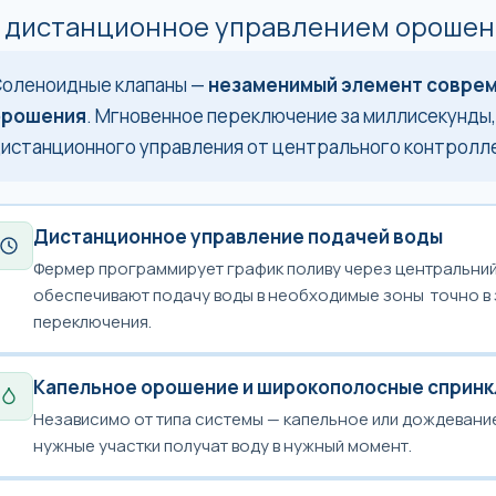
 дистанционное управлением ороше
оленоидные клапаны —
незаменимый элемент соврем
орошения
. Мгновенное переключение за миллисекунды
истанционного управления от центрального контролл
Дистанционное управление подачей воды
Фермер программирует график поливу через центральни
обеспечивают подачу воды в необходимые зоны точно в
переключения.
Капельное орошение и широкополосные сприн
Независимо от типа системы — капельное или дождевани
нужные участки получат воду в нужный момент.