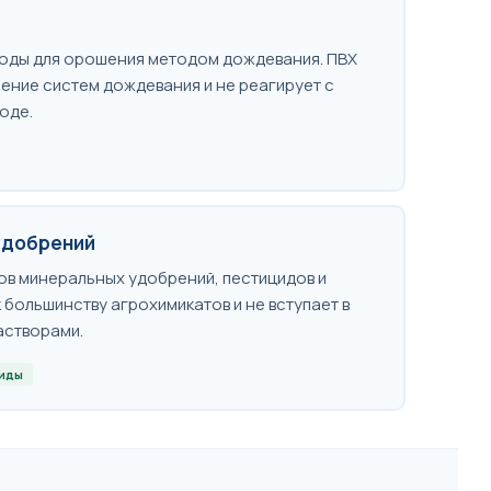
оды для орошения методом дождевания. ПВХ
ение систем дождевания и не реагирует с
оде.
удобрений
в минеральных удобрений, пестицидов и
к большинству агрохимикатов и не вступает в
астворами.
циды