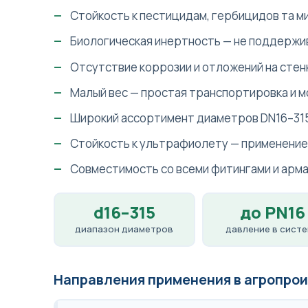
Стойкость к пестицидам, гербицидов та 
Биологическая инертность — не поддержив
Отсутствие коррозии и отложений на стен
Малый вес — простая транспортировка и 
Широкий ассортимент диаметров DN16–31
Стойкость к ультрафиолету — применение
Совместимость со всеми фитингами и арма
d16–315
до PN16
диапазон диаметров
давление в сист
Направления применения в агропро