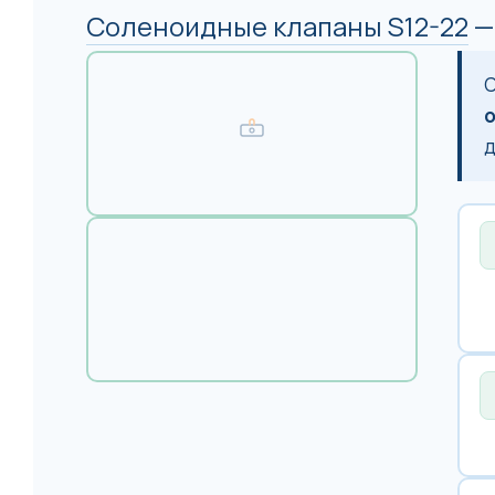
Соленоидные клапаны S12-22
—
С
д