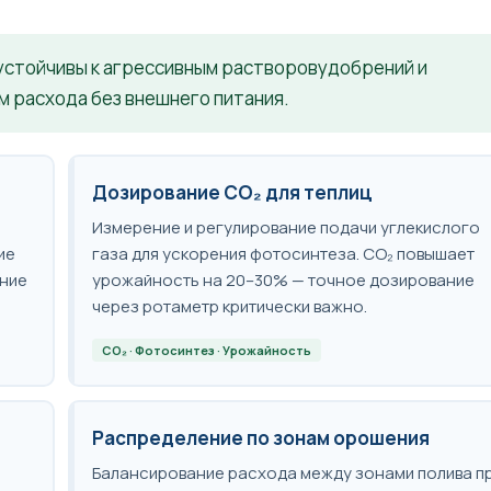
устойчивы к агрессивным растворовудобрений и
м расхода без внешнего питания.
Дозирование CO₂ для теплиц
Измерение и регулирование подачи углекислого
ие
газа для ускорения фотосинтеза. CO₂ повышает
ние
урожайность на 20–30% — точное дозирование
через ротаметр критически важно.
CO₂ · Фотосинтез · Урожайность
Распределение по зонам орошения
Балансирование расхода между зонами полива п