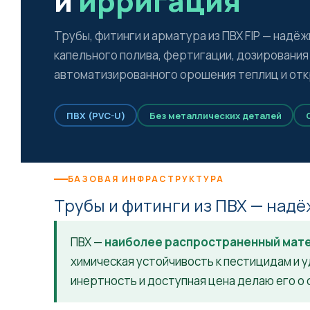
и
ирригация
Трубы, фитинги и арматура из ПВХ FIP — надё
капельного полива, фертигации, дозирования
автоматизированного орошения теплиц и отк
ПВХ (PVC-U)
Без металлических деталей
БАЗОВАЯ ИНФРАСТРУКТУРА
Трубы и фитинги из ПВХ — над
ПВХ —
наиболее распространенный мат
химическая устойчивость к пестицидам и 
инертность и доступная цена делаю его о