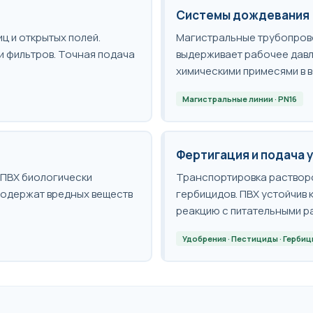
Системы дождевания
ц и открытых полей.
Магистральные трубопров
и фильтров. Точная подача
выдерживает рабочее давл
химическими примесями в в
Магистральные линии · PN16
Фертигация и подача 
 ПВХ биологически
Транспортировка растворо
содержат вредных веществ
гербицидов. ПВХ устойчив 
реакцию с питательными р
Удобрения · Пестициды · Герби