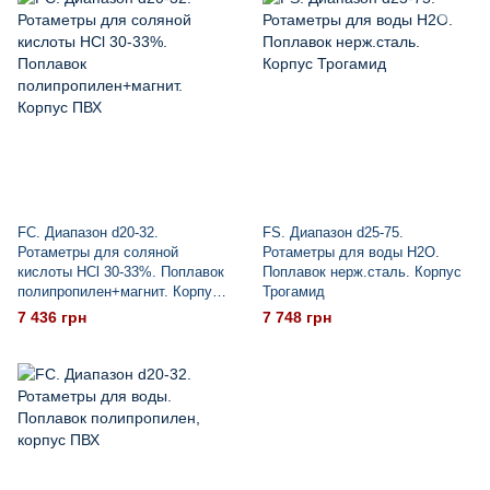
FC. Диапазон d20-32.
FS. Диапазон d25-75.
Ротаметры для соляной
Ротаметры для воды H2O.
кислоты HCl 30-33%. Поплавок
Поплавок нерж.сталь. Корпус
полипропилен+магнит. Корпус
Трогамид
ПВХ
7 436 грн
7 748 грн