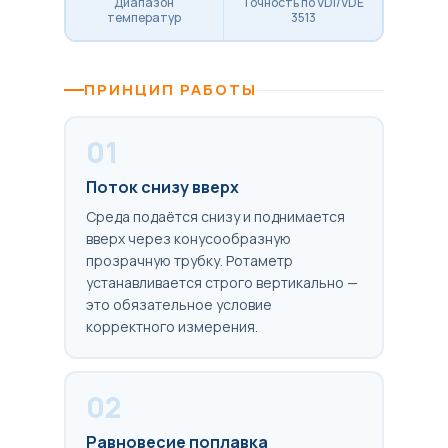
Диапазон
Точность по VDI/VDE
температур
3513
ПРИНЦИП РАБОТЫ
01
Поток снизу вверх
Среда подаётся снизу и поднимается
вверх через конусообразную
прозрачную трубку. Ротаметр
устанавливается строго вертикально —
это обязательное условие
корректного измерения.
02
Равновесие поплавка