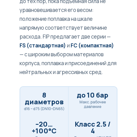
до тех пор, пока подъёмная сила не
уравновешивается его весом:
положение поплавка на шкале
напрямую соответствует величине
расхода. FIP предлагает две серии —
FS (стандартная)
и
FC (компактная)
— с широким выбором материалов
корпуса, поплавка и присоединений для
нейтральных и агрессивных сред.
8
до 10 бар
диаметров
Макс. рабочее
давление
d16 – d75 (DN10–DN65)
–20…
Класс 2.5 /
+100°C
4