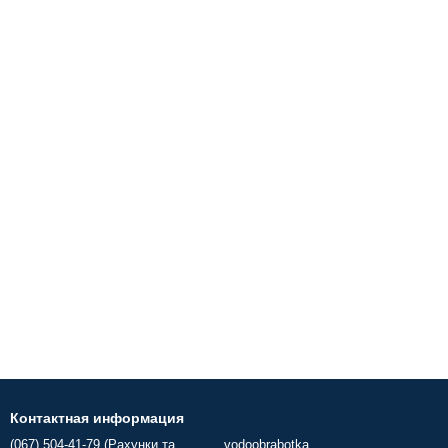
Контактная информация
(067) 504-41-79 (Рахунки та
vodoobrabotka