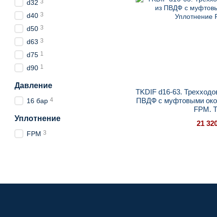
3
d32
3
d40
3
d50
3
d63
1
d75
1
d90
Давление
TKDIF d16-63. Трехход
4
ПВДФ с муфтовыми око
16 бар
FPM. T
Уплотнение
21 32
3
FPM