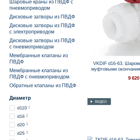
Шаровые краны из ПВДФ с
пневмоприводом
Дисковые затворы из ПВДФ
Дисковые затворы из ПВДФ
с электроприводом
Дисковые затворы из ПВДФ
с пневмоприводом
Мембранные клапаны из
ПВДФ
VKDIF d16-63. Шаров
муфтовыми окончания
Мембранные клапаны из
ПВДФ с пневмоприводом
9 620
Обратные клапаны из ПВДФ
Диаметр
ВИДЕО
1
d110
2
d16
3
d20
3
d25