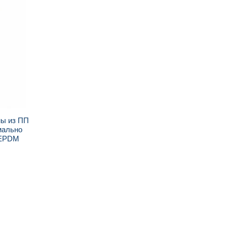
ны из ПП
мально
 EPDM