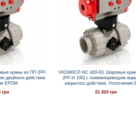
вые краны из ПП (PP-
VKDIM/CP-NC d20-63. Шаровые кра
ом двойного действия.
(PP-H 100) с пневмоприводом нор
ие EPDM
закрытого действия. Уплотнение
5 грн
21 424 грн