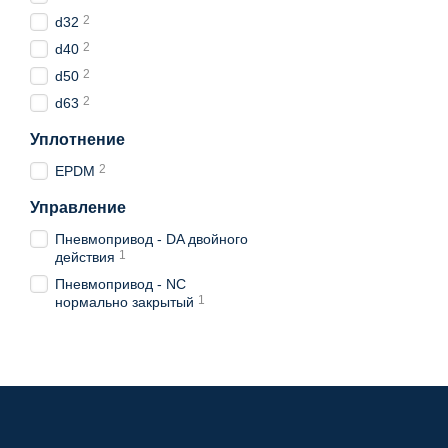
2
d32
2
d40
2
d50
2
d63
Уплотнение
2
EPDM
Управление
Пневмопривод - DA двойного
1
действия
Пневмопривод - NC
1
нормально закрытый