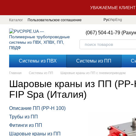
Перейти к основному контенту
УВАЖАЕМЫЕ КЛИЕНТ
Рус
Укр
Eng
Каталог
Пользовательское соглашение
(067) 504-41-79 (Раху
Системы из ПВХ
Системы из ПП
С
Главная
Системы из ПП
Шаровые краны из ПП с пневмоприводом
Шаровые краны из ПП (PP-
FIP Spa (Италия)
Описание ПП (PP-H 100)
Трубы из ПП
Фитинги из ПП
Шаровые краны из ПП