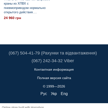
краны из ХПВХ с
пневмоприводом нормально
открытого действия.
Уплотнение EPDM
24 960 грн
(067) 504-41-79 (Рахунки та відвантаження)
(067) 242-34-32 Viber
Контактная информация
Полная версия сайта
© 1999—2026
Рус
Укр
Eng
Online store built with Horoshop