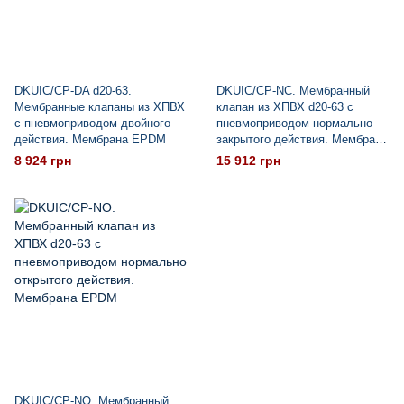
DKUIC/CP-DA d20-63.
DKUIC/CP-NC. Мембранный
Мембранные клапаны из ХПВХ
клапан из ХПВХ d20-63 с
с пневмоприводом двойногo
пневмоприводом нормально
действия. Мембрана EPDM
закрытого действия. Мембрана
EPDM
8 924 грн
15 912 грн
DKUIC/CP-NO. Мембранный