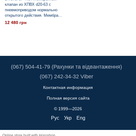
клапан из ХПВХ d20-63 с
пневмоприводом нормально
открытого действия. Мембрана
EPDM
12 480 грн
(067) 504-41-79 (Рахунки та відвантаження)
(067) 242-34-32 Viber
Контактная информация
Полная версия сайта
© 1999—2026
Рус
Укр
Eng
Online store built with Horoshop