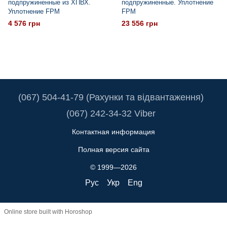
подпружиненные из ХПВХ.
подпружиненные. Уплотнение
Уплотнение FPM
FPM
4 576 грн
23 556 грн
(067) 504-41-79 (Рахунки та відвантаження)
(067) 242-34-32 Viber
Контактная информация
Полная версия сайта
© 1999—2026
Рус
Укр
Eng
Online store built with Horoshop
Truba.ua