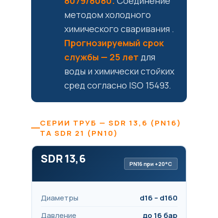
8079/8080.
Соединение
методом холодного
химического сваривания .
Прогнозируемый срок
службы — 25 лет
для
воды и химически стойких
сред согласно ISO 15493.
СЕРИИ ТРУБ — SDR 13,6 (PN16)
ТА SDR 21 (PN10)
SDR 13,6
PN16 при +20°C
Диаметры
d16 – d160
Давление
до 16 бар