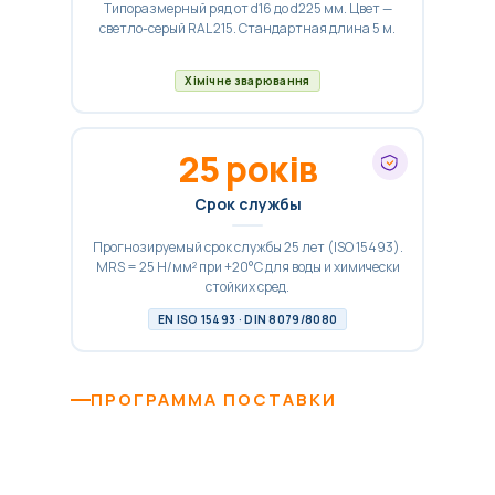
Типоразмерный ряд от d16 до d225 мм. Цвет —
светло-серый RAL 215. Стандартная длина 5 м.
Хімічне зварювання
25 років
Срок службы
Прогнозируемый срок службы 25 лет (ISO 15493).
MRS = 25 Н/мм² при +20°C для воды и химически
стойких сред.
EN ISO 15493 · DIN 8079/8080
ПРОГРАММА ПОСТАВКИ