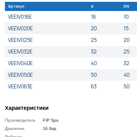
Артикул
d
DN
VEEIV016E
16
10
VEEIV020E
20
15
VEEIV025E
25
20
VEEIV032E
32
25
VEEIV040E
40
32
VEEIV050E
50
40
VEEIV063E
63
50
Характеристики
Производитель
FIP Spa
Давление
16 бар
Рабочая