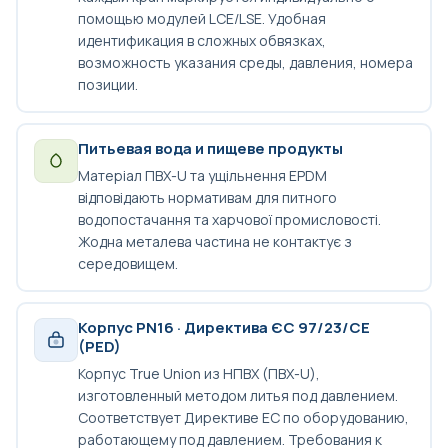
помощью модулей LCE/LSE. Удобная
идентификация в сложных обвязках,
возможность указания среды, давления, номера
позиции.
Питьевая вода и пищеве продукты
Матеріал ПВХ-U та ущільнення EPDM
відповідають нормативам для питного
водопостачання та харчової промисловості.
Жодна металева частина не контактує з
середовищем.
Корпус PN16 · Директива ЄС 97/23/CE
(PED)
Корпус True Union из НПВХ (ПВХ-U),
изготовленный методом литья под давлением.
Соответствует Директиве ЕС по оборудованию,
работающему под давлением. Требования к