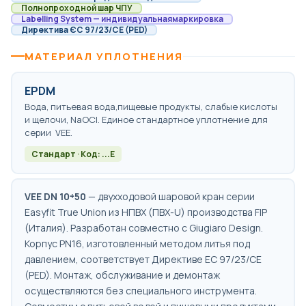
Полнопроходной шар ЧПУ
Labelling System — индивидуальнаямаркировка
Директива ЄС 97/23/CE (PED)
МАТЕРИАЛ УПЛОТНЕНИЯ
EPDM
Вода, питьевая вода,пищевые продукты, слабые кислоты
и щелочи, NaOCl. Единое стандартное уплотнение для
серии VEE.
Стандарт · Код: ...E
VEE DN 10÷50
— двухходовой шаровой кран серии
Easyfit True Union из НПВХ (ПВХ-U) производства FIP
(Италия). Разработан совместно с Giugiaro Design.
Корпус PN16, изготовленный методом литья под
давлением, соответствует Директиве ЕС 97/23/CE
(PED). Монтаж, обслуживание и демонтаж
осуществляются без специального инструмента.