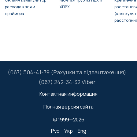
Онлайн калькулятор
Монтаж труб из ПВХ и
Крепление 
расхода клея и
ХПВХ
расстанов
праймера
(калькулят
расстояни
(067) 504-41-79 (Рахунки та відвантаження)
(067) 242-34-32 Viber
Контактная информация
Полная версия сайта
© 1999—2026
Рус
Укр
Eng