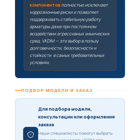
компонентов
полностью исключает
коррозионные риски и позволяет
поддерживать стабильную работу
арматуры даже при постоянном
воздействии агрессивных химических
сред. VKDIM — это выбор в пользу
долговечности, безопасности и
стойкости в самых требовательных
условиях.
ПОДБОР МОДЕЛИ И ЗАКАЗ
Для подбора модели,
консультации или оформления
заказа
Наши специалисты помогут выбрать
оптимальную модель VKDIM для