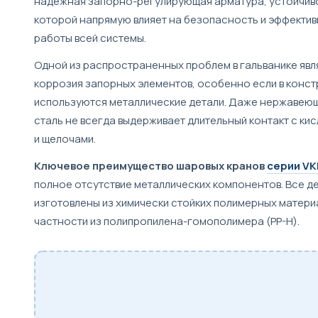
надежная запорно-регулирующая арматура, устойчив
которой напрямую влияет на безопасность и эффекти
работы всей системы.
Одной из распространенных проблем в гальванике явл
коррозия запорных элементов, особенно если в конст
используются металлические детали. Даже нержавею
сталь не всегда выдерживает длительный контакт с ки
и щелочами.
Ключевое преимущество шаровых кранов
серии VK
полное отсутствие металлических компонентов. Все д
изготовлены из химически стойких полимерных материа
частности из полипропилена-гомополимера (PP-H).