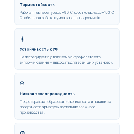
Термостойкость
Рабочая температура до +90°C, короткочасно до +100°C.
Стабильная работа в умовах нагрітих розчинів.
☀️
Устойчивость к УФ
Не деградирует під впливом ультрафіолетового
випромінювання — підходить для зовнішніх установок.
❄️
Низкая теплопроводность
Предотвращает образование конденсата и накипи на
поверхности арматуры в условиях влажного
производства..
⚙️