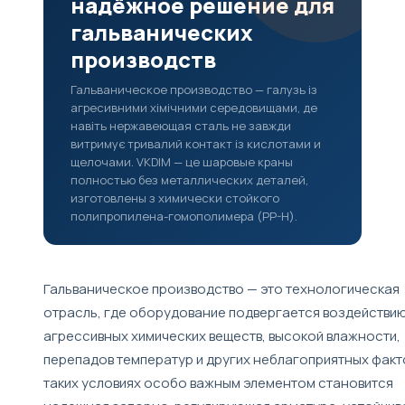
надёжное решение для
гальванических
производств
Гальваническое производство — галузь із
агресивними хімічними середовищами, де
навіть нержавеющая сталь не завжди
витримує тривалий контакт із кислотами и
щелочами. VKDIM — це шаровые краны
полностью без металлических деталей,
изготовлены з химически стойкого
полипропилена-гомополимера (PP-H).
Гальваническое производство — это технологическая
отрасль, где оборудование подвергается воздействи
агрессивных химических веществ, высокой влажности,
перепадов температур и других неблагоприятных факт
таких условиях особо важным элементом становится