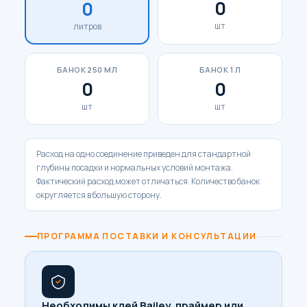
0
0
шт
литров
БАНОК 250 МЛ
БАНОК 1 Л
0
0
шт
шт
Расход на одно соединение приведен для стандартной
глубины посадки и нормальных условий монтажа.
Фактический расход может отличаться. Количество банок
округляется в большую сторону.
ПРОГРАММА ПОСТАВКИ И КОНСУЛЬТАЦИИ
Необходимы клей Bailey, праймер или