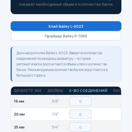
покажет необходимый объем и количество банок
Клей Bailey L-6023
Праймер Bailey P-1050
Данные для клея Bailey L-6023. Введите количество
соединений по каждому диаметру — в строке
автоматически рассчитается объем клея и количество
банок. Рекомендуемое количество банок округляется в
большую сторону.
ДИАМЕТР, ММ
ДЮЙМЫ
К-ВО СОЕДИНЕНИЙ
РАСХОД Н
16 мм
3/8″
0
20 мм
1/2″
0
25 мм
3/4″
0