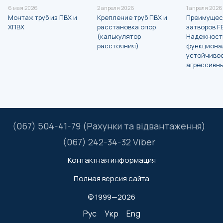
6 мая 2026
2 апреля 2026
1 апреля 2026
Монтаж труб из ПВХ и
Крепление труб ПВХ и
Преимущес
ХПВХ
расстановка опор
затворов FE
(калькулятор
Надежност
расстояния)
функциона
устойчивос
агрессивн
(067) 504-41-79 (Рахунки та відвантаження)
(067) 242-34-32 Viber
Контактная информация
Полная версия сайта
© 1999—2026
Рус
Укр
Eng