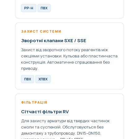
PP-H
ПВХ
ЗАХИСТ СИСТЕМИ
Зворотні клапани SXE / SSE
Захист від зворотного потоку реагентів між
секціями установки. Кульова або пластинчаста
конструкція. Автоматичне спрацювання без
приводу.
ПВХ
ХПВХ
ФІЛЬТРАЦІЯ
Сітчасті фільтри RV
Для захисту арматури від твердих частинок
смоли та суспензій. Обслуговуються без
демонтажу з трубопроводу. DN15–DN150,