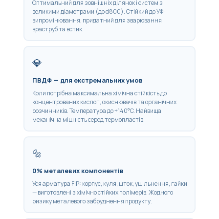
Оптимальний для зовнішніх ділянок і систем з
великими діаметрами (до d800). Стійкий до УФ-
випромінювання, придатний для зварювання
враструб та встик.
💎
ПВДФ — для екстремальних умов
Коли потрібна максимальна хімічна стійкість до
концентрованих кислот, окиснювачів та органічних
розчинників. Температура до +140°C. Найвища
механічна міцність серед термопластів.
🔩
0% металевих компонентів
Уся арматура FIP: корпус, куля, шток, ущільнення, гайки
— виготовлені з хімічно стійких полімерів. Жодного
ризику металевого забруднення продукту.