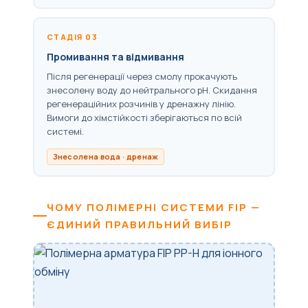
СТАДІЯ 03
Промивання та відмивання
Після регенерації через смолу прокачують
знесолену воду до нейтрального pH. Скидання
регенераційних розчинів у дренажну лінію.
Вимоги до хімстійкості зберігаються по всій
системі.
Знесолена вода · дренаж
ЧОМУ ПОЛІМЕРНІ СИСТЕМИ FIP —
ЄДИНИЙ ПРАВИЛЬНИЙ ВИБІР