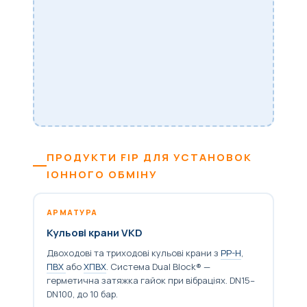
ПРОДУКТИ FIP ДЛЯ УСТАНОВОК
ІОННОГО ОБМІНУ
АРМАТУРА
Кульові крани VKD
Двоходові та триходові кульові крани з
PP-H
,
ПВХ
або
ХПВХ
. Система Dual Block® —
герметична затяжка гайок при вібраціях. DN15–
DN100, до 10 бар.