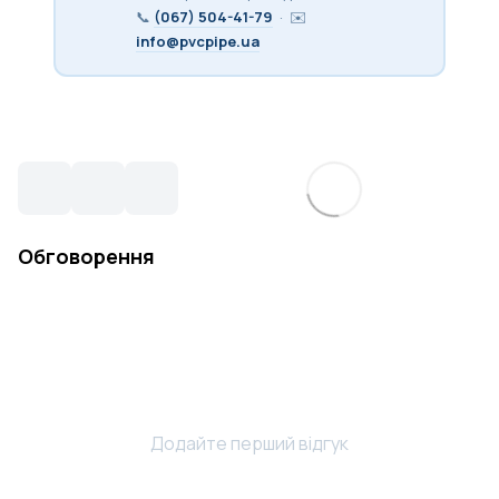
📞
(067) 504-41-79
· ✉️
info@pvcpipe.ua
Обговорення
Додайте перший відгук