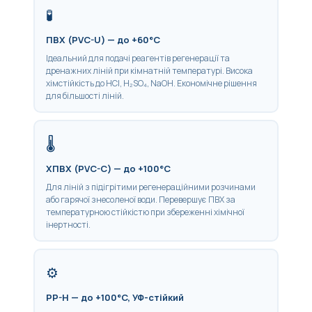
🧪
ПВХ (PVC-U) — до +60°C
Ідеальний для подачі реагентів регенерації та
дренажних ліній при кімнатній температурі. Висока
хімстійкість до HCl, H₂SO₄, NaOH. Економічне рішення
для більшості ліній.
🌡️
ХПВХ (PVC-C) — до +100°C
Для ліній з підігрітими регенераційними розчинами
або гарячої знесоленої води. Перевершує ПВХ за
температурною стійкістю при збереженні хімічної
інертності.
⚙️
PP-H — до +100°C, УФ-стійкий