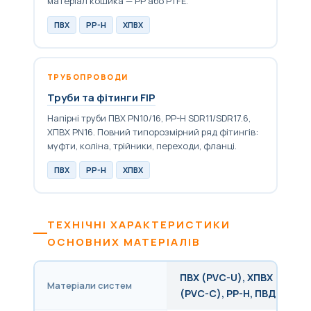
матеріал кошика — PP або PTFE.
ПВХ
PP-H
ХПВХ
ТРУБОПРОВОДИ
Труби та фітинги FIP
Напірні труби ПВХ PN10/16, PP-H SDR11/SDR17.6,
ХПВХ PN16. Повний типорозмірний ряд фітингів:
муфти, коліна, трійники, переходи, фланці.
ПВХ
PP-H
ХПВХ
ТЕХНІЧНІ ХАРАКТЕРИСТИКИ
ОСНОВНИХ МАТЕРІАЛІВ
ПВХ (PVC-U), ХПВХ
Матеріали систем
(PVC-C), PP-H, ПВДФ