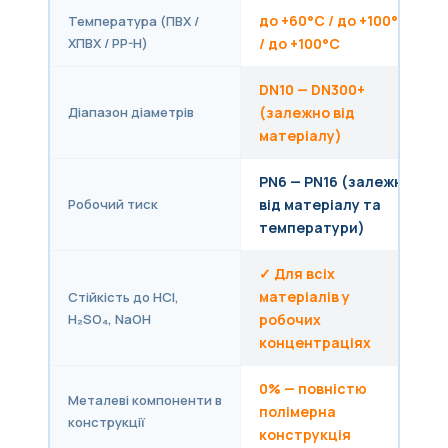
до +60°C / до +100°C
Температура (ПВХ /
ХПВХ / PP-H)
/ до +100°C
DN10 — DN300+
Діапазон діаметрів
(залежно від
матеріалу)
PN6 — PN16 (залежно
Робочий тиск
від матеріалу та
температури)
✓ Для всіх
матеріалів у
Стійкість до HCl,
H₂SO₄, NaOH
робочих
концентраціях
0% — повністю
Металеві компоненти в
полімерна
конструкції
конструкція