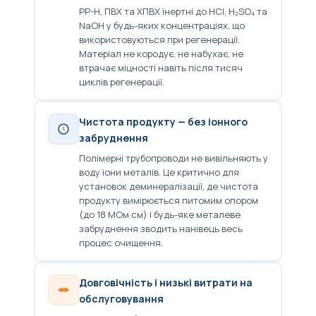
PP-H, ПВХ та ХПВХ інертні до HCl, H₂SO₄ та
NaOH у будь-яких концентраціях, що
використовуються при регенерації.
Матеріал не кородує, не набухає, не
втрачає міцності навіть після тисяч
циклів регенерації.
Чистота продукту — без іонного
забруднення
Полімерні трубопроводи не вивільняють у
воду іони металів. Це критично для
установок деминералізації, де чистота
продукту вимірюється питомим опором
(до 18 МОм·см) і будь-яке металеве
забруднення зводить нанівець весь
процес очищення.
Довговічність і низькі витрати на
обслуговування