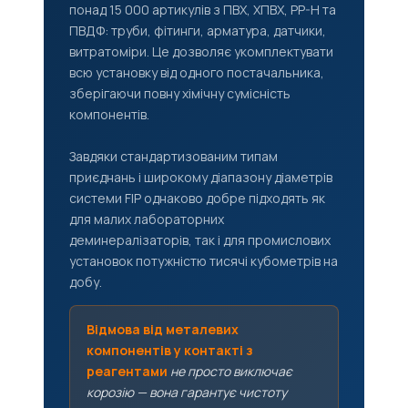
понад 15 000 артикулів з ПВХ, ХПВХ, PP-H та
ПВДФ: труби, фітинги, арматура, датчики,
витратоміри. Це дозволяє укомплектувати
всю установку від одного постачальника,
зберігаючи повну хімічну сумісність
компонентів.
Завдяки стандартизованим типам
приєднань і широкому діапазону діаметрів
системи FIP однаково добре підходять як
для малих лабораторних
деминералізаторів, так і для промислових
установок потужністю тисячі кубометрів на
добу.
Відмова від металевих
компонентів у контакті з
реагентами
не просто виключає
корозію — вона гарантує чистоту