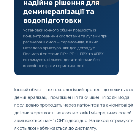
надійне рішення для
деминералізації та
водопідготовки
Установки іонного обміну працюють із
концентрованими кислотами та лугами при
регенерації смол — середовища, в яких
металева арматура швидко деградує.
Полімерні системи FIP з PP-H, ПВХ та ХПВХ
витримують ці умови десятиліттями без
корозії та втрати герметичності.
Іонний обмін — це технологічний процес, що лежить в о
деминералізації, пом'якшення та очищення води. Вода
послідовно проходить через катіонітові та аніонітові фі
де іони жорсткості, важких металів і мінеральних солей
замінюються на H⁺ і OH⁻ відповідно. На виході отримують
якість якої наближається до дистиляту.