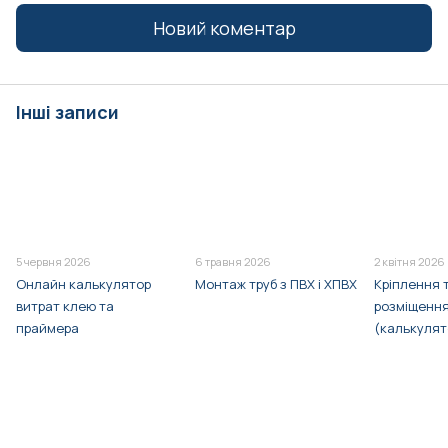
Новий коментар
Інші записи
5 червня 2026
6 травня 2026
2 квітня 2026
Онлайн калькулятор
Монтаж труб з ПВХ і ХПВХ
Кріплення т
витрат клею та
розміщення
праймера
(калькулят