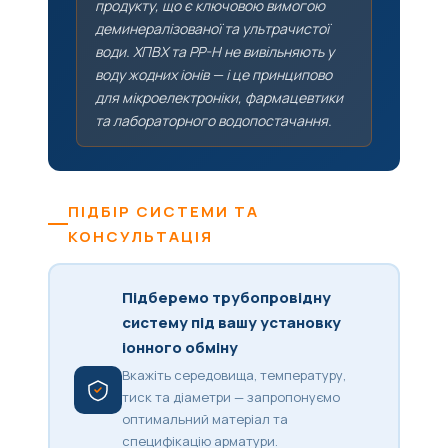
продукту, що є ключовою вимогою
деминералізованої та ультрачистої
води. ХПВХ та PP-H не вивільняють у
воду жодних іонів — і це принципово
для мікроелектроніки, фармацевтики
та лабораторного водопостачання.
ПІДБІР СИСТЕМИ ТА
КОНСУЛЬТАЦІЯ
Підберемо трубопровідну
систему під вашу установку
іонного обміну
Вкажіть середовища, температуру,
тиск та діаметри — запропонуємо
оптимальний матеріал та
специфікацію арматури.