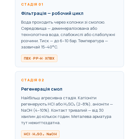
СТАДІЯ 01
Фільтрація — робочий цикл
Вода проходить через колонки зі смолою.
Середовища — деминералізована або
технологічна вода, слабокислі або слаболужні
розчини. Тиск — до 6–10 бар. Температура —
зазвичай 15–40°C.
ПВХ · PP-H · ХПВХ
СТАДІЯ 02
Регенерація смол
Найбільш агресивна стадія. Катіоніти
регенерують HCl або H₂SO₄ (2–8%), аніоніти —
NaOH (4–10%). Контакт тривалий — від 30
хвилин до кількох годин. Металева арматура
тут нежиттєздатна.
HCl · H₂SO₄ · NaOH