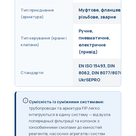
Муфтове, фланцеве,
Тип приєднання
(арматура)
різьбове, зварне
Ручне,
пневматичне,
Тип керування (крани і
клапани)
електричне
(привід)
EN ISO 15493, DIN
Стандарти
8062, DIN 8077/8078,
UkrSEPRO
Сумісність із суміжними системами:
трубопроводи та арматура FIP легко
інтегруються в єдину систему — від вузла
попередньої фільтрації та колонок з
іонообмінними смолами до ємностей
реагентів, насосних агрегатів і систем