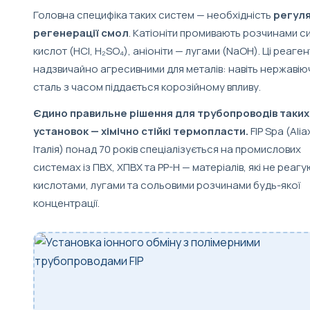
Головна специфіка таких систем — необхідність
регул
регенерації смол
. Катіоніти промивають розчинами с
кислот (HCl, H₂SO₄), аніоніти — лугами (NaOH). Ці реаген
надзвичайно агресивними для металів: навіть нержавію
сталь з часом піддається корозійному впливу.
Єдино правильне рішення для трубопроводів таких
установок — хімічно стійкі термопласти.
FIP Spa (Aliax
Італія) понад 70 років спеціалізується на промислових
системах із ПВХ, ХПВХ та PP-H — матеріалів, які не реагу
кислотами, лугами та сольовими розчинами будь-якої
концентрації.