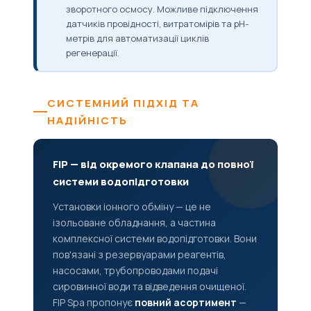
зворотного осмосу. Можливе підключення
датчиків провідності, витратомірів та pH-
метрів для автоматизації циклів
регенерації.
СИСТЕМНИЙ ПІДХІД ТА
НАДІЙНІСТЬ
FIP — від окремого клапана до повної
системи водопідготовки
Установки іонного обміну — це не
ізольоване обладнання, а частина
комплексної системи водопідготовки. Вони
пов'язані з резервуарами реагентів,
насосами, трубопроводами подачі
сировинної води та відведення очищеної.
FIP Spa пропонує
повний асортимент
—