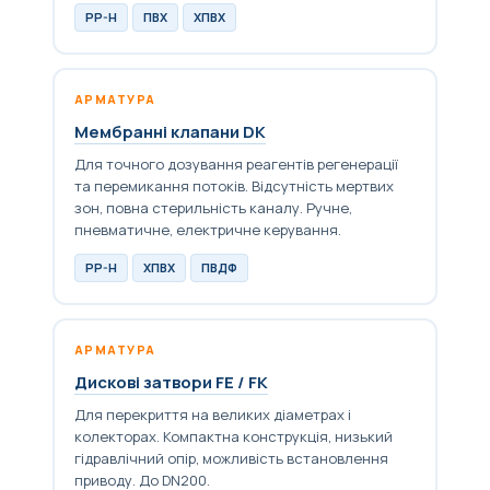
PP-H
ПВХ
ХПВХ
АРМАТУРА
Мембранні клапани DK
Для точного дозування реагентів регенерації
та перемикання потоків. Відсутність мертвих
зон, повна стерильність каналу. Ручне,
пневматичне, електричне керування.
PP-H
ХПВХ
ПВДФ
АРМАТУРА
Дискові затвори FE / FK
Для перекриття на великих діаметрах і
колекторах. Компактна конструкція, низький
гідравлічний опір, можливість встановлення
приводу. До DN200.