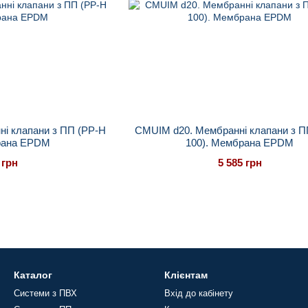
і клапани з ПП (PP-H
CMUIM d20. Мембранні клапани з П
рана EPDM
100). Мембрана EPDM
 грн
5 585 грн
Каталог
Клієнтам
Системи з ПВХ
Вхід до кабінету