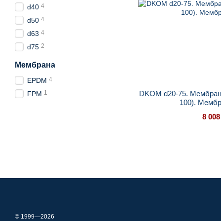
4
d40
4
d50
4
d63
2
d75
Мембрана
4
EPDM
1
DKOM d20-75. Мембранн
FPM
100). Мемб
8 008
© 1999—2026