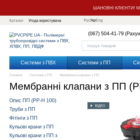
Перейти до основного контенту
ШАНОВНІ КЛІЄНТИ! 
Рус
Укр
Eng
Каталог
Угода користувача
(067) 504-41-79 (Раху
Системи з ПВХ
Системи з ПП
Си
Головна
Системи з ПП
Мембранні клапани з ПП
Мембранні клапани з ПП (PP
Опис ПП (PP-H 100)
ВІДЕО
Труби з ПП
Фітінги з ПП
Кульові крани з ПП
Кульові крани з ПП з