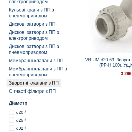
електроприводом
Кульові крани з ПП з
пневмоприводом
Дискові затвори з ПП
Дискові затвори з ПП з
електроприводом
Дискові затвори з ПП з
пневмоприводом
VRUIM d20-63. Зворотн
Мембранні клапани з ПП
(PP-H 100). Ущ
Мембранні клапани з ПП з
3 286
пневмоприводом
Зворотні клапани з ПП
Сітчасті фільтри з ПП
Діаметр
3
d20
3
d25
3
d32