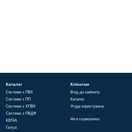
Каталог
Клієнтам
Системи з ПВХ
Вхід до кабінету
Системи з ПП
Каталог
Системи з ХПВХ
Угода користувача
Системи з ПВДФ
Ми в соцмережах
КВПіА
Галузі