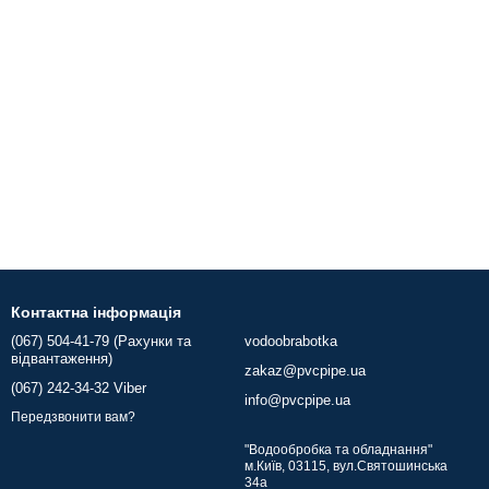
Контактна інформація
(067) 504-41-79 (Рахунки та
vodoobrabotka
відвантаження)
zakaz@pvcpipe.ua
(067) 242-34-32 Viber
info@pvcpipe.ua
Передзвонити вам?
"Водообробка та обладнання"
м.Київ, 03115, вул.Святошинська
34а