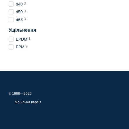
3
d40
3
d50
3
d63
Ущільнення
1
EPDM
2
FPM
© 1999—2026
Мобільна версія