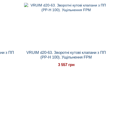
ани з ПП
VRUIM d20-63. Зворотні кутові клапани з ПП
M
(PP-H 100). Ущільнення FPM
3 557 грн