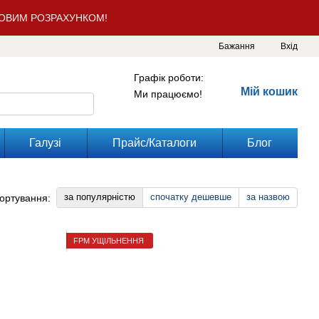
КОВИМ РОЗРАХУНКОМ!
Бажання
Вхід
Графік роботи:
Мій кошик
Ми працюємо!
Галузі
Прайс/Каталоги
Блог
за популярністю
спочатку дешевше
за назвою
ортування:
FPM УЩІЛЬНЕННЯ