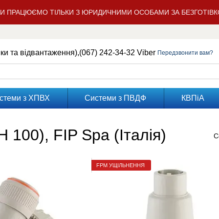
МИ ПРАЦЮЄМО ТІЛЬКИ З ЮРИДИЧНИМИ ОСОБАМИ ЗА БЕЗГОТІВ
нки та відвантаження),
(067) 242-34-32 Viber
Передзвонити вам?
стеми з ХПВХ
Системи з ПВДФ
КВПіА
 100), FIP Spa (Італія)
С
FPM УЩІЛЬНЕННЯ