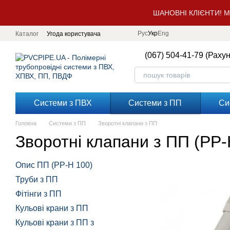
Перейти до основного контенту
ШАНОВНІ КЛІЄНТИ! 
Рус
Укр
Eng
Каталог
Угода користувача
(067) 504-41-79 (Раху
Системи з ПВХ
Системи з ПП
Си
Головна
Системи з ПП
Зворотні клапани з ПП
Зворотні клапани з ПП (PP-H
Опис ПП (PP-H 100)
Труби з ПП
Фітінги з ПП
Кульові крани з ПП
Кульові крани з ПП з