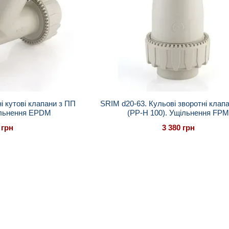
і кутові клапани з ПП
SRIM d20-63. Кульові зворотні клап
ільнення EPDM
(PP-H 100). Ущільнення FP
 грн
3 380 грн