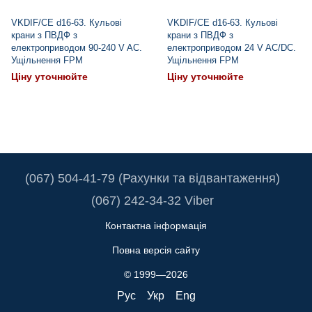
VKDIF/CE d16-63. Кульові
VKDIF/CE d16-63. Кульові
крани з ПВДФ з
крани з ПВДФ з
електроприводом 90-240 V AC.
електроприводом 24 V AC/DC.
Ущільнення FPM
Ущільнення FPM
Ціну уточнюйте
Ціну уточнюйте
(067) 504-41-79 (Рахунки та відвантаження)
(067) 242-34-32 Viber
Контактна інформація
Повна версія сайту
© 1999—2026
Рус
Укр
Eng