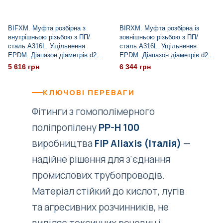
BIFXM. Муфта розбірна з
BIRXM. Муфта розбірна із
внутрішньою різьбою з ПП/
зовнішньою різьбою з ПП/
сталь A316L. Ущільнення
сталь A316L. Ущільнення
EPDM. Діапазон діаметрів d20
EPDM. Діапазон діаметрів d20
- 63
- 63
5 616 грн
6 344 грн
КЛЮЧОВІ ПЕРЕВАГИ
Фітинги з гомополімерного
поліпропілену
PP-H 100
виробництва
FIP Aliaxis (Італія)
—
надійне рішення для з'єднання
промислових трубопроводів.
Матеріал стійкий до кислот, лугів
та агресивних розчинників, не