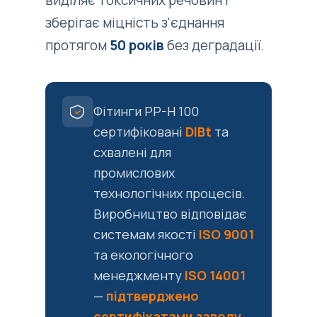
виділяє токсичних речовин і
зберігає міцність з'єднання
протягом
50 років
без деградації.
Фітинги PP-H 100
сертифіковані
DIBt
та
схвалені для
промислових
технологічних процесів.
Виробництво відповідає
системам якості
ISO 9001
та екологічного
менеджменту
ISO 14001
—
підтверджено
сертифікатами заводу