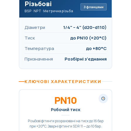
Різьбові
З фланцями
BSP · NPT · Метрична різьба
Діаметри
1/4" – 4" (d20–d110)
Тиск
до PN10 (+20°C)
Температура
до +80°C
Призначення
Розбірні з'єднання
КЛЮЧОВІ ХАРАКТЕРИСТИКИ
PN10
Робочий тиск
Різьбові фітинги розраховані на тиск до 16 бар
при +20°C. Зварні фітинги SDR 11 — до 10 бар.