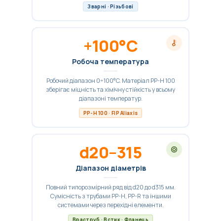
Зварні · Різьбові
+100°C
Робоча температура
Робочий діапазон 0÷100°C. Матеріал PP-H 100
зберігає міцність та хімічну стійкість у всьому
діапазоні температур.
PP-H 100 · FIP Aliaxis
d20–315
Діапазон діаметрів
Повний типорозмірний ряд від d20 до d315 мм.
Сумісність з трубами PP-H, PP-R та іншими
системами через перехідні елементи.
Враструб · Встик · Фланець