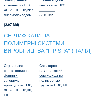
"Мембранные
"Соленоидные
клапаны из ПВХ,
клапаны из ПВХ"
ХПВХ, ПП, ПВДФ с
________
пневмоприводом"
(2,16 Мб)
________
(2,97 Мб)
СЕРТИФІКАТИ НА
ПОЛИМЕРНІ СИСТЕМИ,
ВИРОБНИЦТВА "FIP SPA" (ІТАЛІЯ)
Сертификат
Санитарно-
соответствия на
гигиенический
фитинги,
сертификат на
запорную
полимерные
арматуру из ПВХ,
трубы из ПВХ, FIP
ХПВХ, ПП, ПВДФ,
FIP