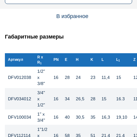
В избранное
Габаритные размеры
R x
Артикул
PN
E
H
K
L
L
Z
1
R
1
1/2"
DFV012038
x
16
28
24
23
11,4
15
1
3/8"
3/4"
DFV034012
x
16
34
26,5
28
15
16.3
1
1/2"
1" x
DFV100034
16
40
30,5
35
16,3
19,10
1
3/4"
1"1/2
DFV112114
x
16
58
35
51
21,4
21.4
1