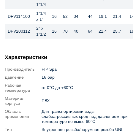
1"1/4
1"1/4
DFV114100
16
52
34
44
19,1
21.4
1
x 1"
2" x
DFV200112
16
70
40
64
21,4
25.7
1
1"1/2
Характеристики
Производитель
FIP Spa
Давление
16 бар
Рабочая
от 0°С до +60°С
температура
Материал
ПВХ
корпуса
Область
Для транспортировки воды,
применения
слабоагрессивных сред под давлением при
температуре не выше 60°С
Тип
Внутренняя резьба/наружная резьба UNI