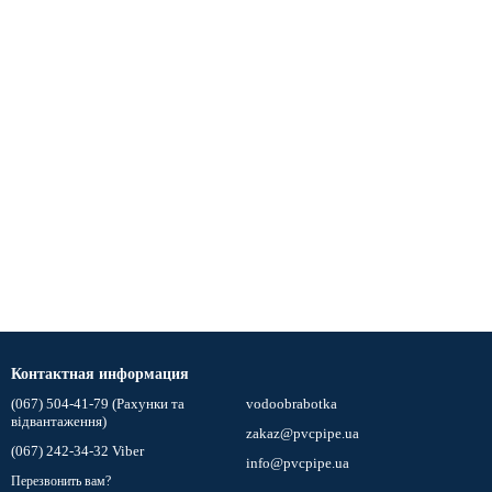
Контактная информация
(067) 504-41-79 (Рахунки та
vodoobrabotka
відвантаження)
zakaz@pvcpipe.ua
(067) 242-34-32 Viber
info@pvcpipe.ua
Перезвонить вам?