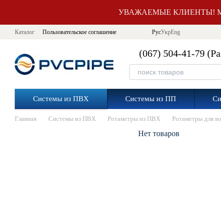
Перейти к основному контенту
УВАЖАЕМЫЕ КЛИЕНТЫ! М
Каталог
Пользовательское соглашение
Рус
Укр
Eng
(067) 504-41-79 (Р
Системы из ПВХ
Системы из ПП
Си
Главная
Системы из ПВХ
Ротаметры из ПВХ
Ротаметры для в
Нет товаров