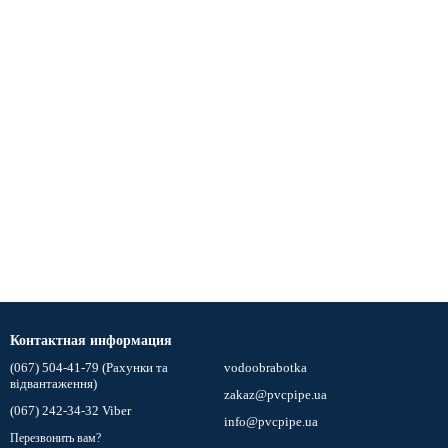
Контактная информация
(067) 504-41-79 (Рахунки та
vodoobrabotka
відвантаження)
zakaz@pvcpipe.ua
(067) 242-34-32 Viber
info@pvcpipe.ua
Перезвонить вам?