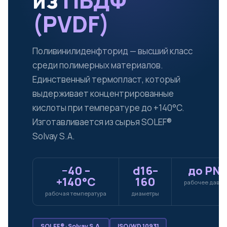
из
ПВДФ
(PVDF)
Поливинилиденфторид — высший класс
среди полимерных материалов.
Единственный термопласт, который
выдерживает концентрированные
кислоты при температуре до +140°C.
Изготавливается из сырья SOLEF®
Solvay S.A.
−40 –
d16–
до PN1
+140°C
160
рабочее давл
рабочая температура
диаметры
SOLEF® · Solvay S.A.
ISO/WD 10931