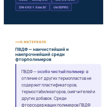
DIN 4102-1 · Клас B1
UkrSEPRO
О МАТЕРИАЛЕ
ПВДФ — наичистейший и
наипрочнейший среди
фторполимеров
ПВДФ —
особо чистый полимер
: в
отличие от других термопластов не
содержит пластификаторов,
термостабилизаторов, смягчителей и
других добавок. Среди
фторсодержащих полимеров ПВДФ