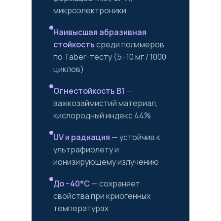
микроэлектроники
Наивысшая абразивная
стойкость
среди полимеров
по Taber-тесту (5–10 мг / 1000
циклов)
Огнестойкость B1
—
важкозаймистий материал,
кислородный индекс 44%
UV и радиация
— устойчив к
ультрафиолету и
ионизирующему излучению
До −40°C
— сохраняет
свойства при криогенных
температурах