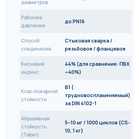
диаметров
Рабочее
до PN16
давление
Способ
Стыковая сварка /
соединения
резьбовое / фланцевое
Кисневий
44% (для сравнение: ПВХ
индекс
~40%)
B1 (
Клас пожарной
трудновоспламеняемый
)
стойкости
за DIN 4102-1
Абразивная
5–10 мг / 1000 циклов (CS-
стойкость
10, 1 кг)
(Taber)