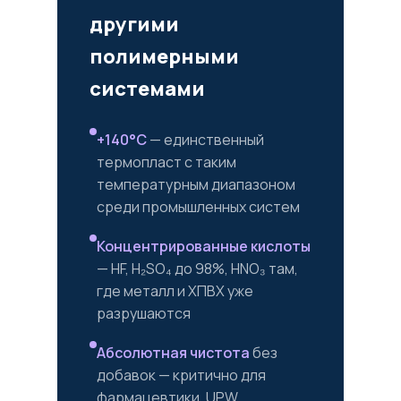
другими
полимерными
системами
+140°C
— единственный
термопласт с таким
температурным диапазоном
среди промышленных систем
Концентрированные кислоты
— HF, H₂SO₄ до 98%, HNO₃ там,
где металл и ХПВХ уже
разрушаются
Абсолютная чистота
без
добавок — критично для
фармацевтики, UPW,