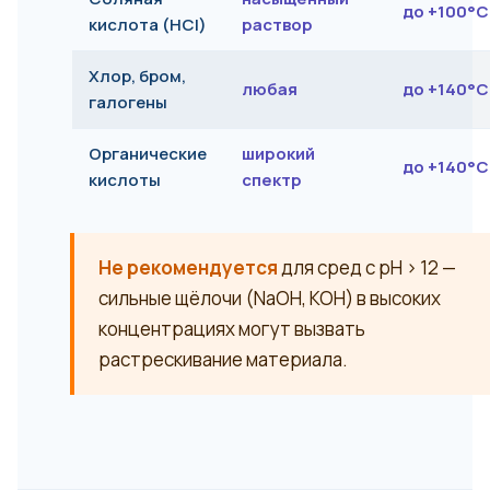
до +100°C
кислота (HCl)
раствор
Хлор, бром,
любая
до +140°C
галогены
Органические
широкий
до +140°C
кислоты
спектр
Не рекомендуется
для сред с pH > 12 —
сильные щёлочи (NaOH, KOH) в высоких
концентрациях могут вызвать
растрескивание материала.