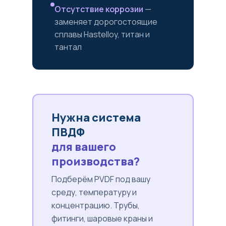
Отсутствие коррозии
—
заменяет дорогостоящие
сплавы Hastelloy, титан и
тантал
Нужна система
ПВДФ
для вашего
производства?
Подберём PVDF под вашу
среду, температуру и
концентрацию. Трубы,
фитинги, шаровые краны и