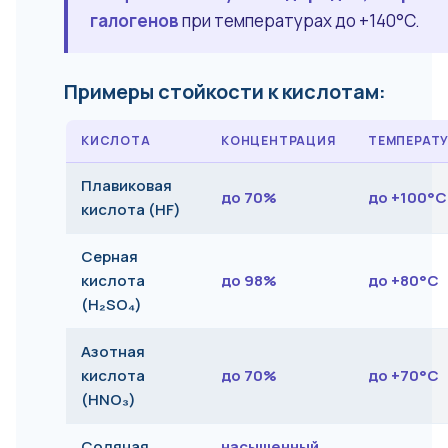
галогенов
при температурах до +140°C.
Примеры стойкости к кислотам:
КИСЛОТА
КОНЦЕНТРАЦИЯ
ТЕМПЕРАТ
Плавиковая
до 70%
до +100°C
кислота (HF)
Серная
кислота
до 98%
до +80°C
(H₂SO₄)
Азотная
кислота
до 70%
до +70°C
(HNO₃)
Соляная
насыщенный