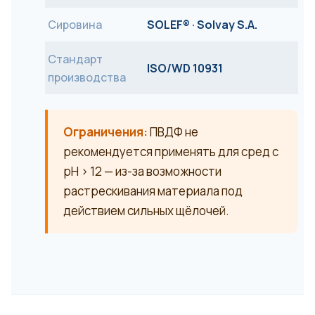
Сировина
SOLEF® · Solvay S.A.
Стандарт
ISO/WD 10931
производства
Ограничения:
ПВДФ не
рекомендуется применять для сред с
pH > 12 — из-за возможности
растрескивания материала под
действием сильных щёлочей.