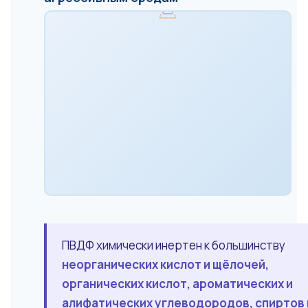
ПВДФ химически инертен к большинству
неорганических кислот и щёлочей,
органических кислот, ароматических и
алифатических углеводородов, спиртов 