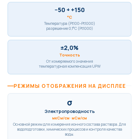
−50 ÷ +150
°C
Температура (Pt100–Pt1000)
разрешение 0,1°C (Pt1000)
±2,0%
Точность
От измеряемого значения
температурная компенсация UPW
РЕЖИМЫ ОТОБРАЖЕНИЯ НА ДИСПЛЕЕ
σ
Электропроводность
мкСм/см · мСм/см
Основной режим для измерения ионного состава раствора. Для
водоподготовки, химических процессов и контроля качества
воды.