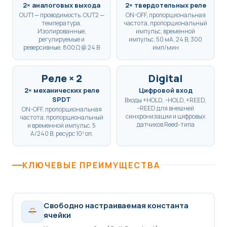
2× аналоговых выхода
2× твердотельных реле
OUT1 — проводимость. OUT2 —
ON-OFF, пропорциональная
температура.
частота, пропорциональный
Изолированные,
импульс, временной
регулируемые и
импульс. 50 мА, 24 В, 300
реверсивные. 800 Ω @ 24 В
имп/мин
Реле × 2
Digital
2× механических реле
Цифровой вход
SPDT
Входы +HOLD, −HOLD, +REED,
−REED для внешней
ON-OFF, пропорциональная
синхронизации и цифровых
частота, пропорциональный
датчиков Reed-типа
и временной импульс. 5
А/240 В, ресурс 10⁷ оп.
КЛЮЧЕВЫЕ ПРЕИМУЩЕСТВА
Свободно настраиваемая константа
ячейки