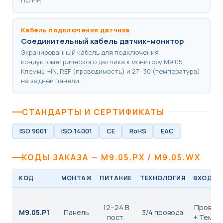
ПО FIP.
Кабель подключения датчика
Соединительный кабель датчик–монитор
Экранированный кабель для подключения
кондуктометрического датчика к монитору M9.05.
Клеммы +IN, REF (проводимость) и 27–30 (температура)
на задней панели.
СТАНДАРТЫ И СЕРТИФИКАТЫ
ISO 9001
ISO 14001
CE
RoHS
EAC
КОДЫ ЗАКАЗА — M9.05.PX / M9.05.WX
КОД
МОНТАЖ
ПИТАНИЕ
ТЕХНОЛОГИЯ
ВХОД Д
12–24 В
Провод
M9.05.P1
Панель
3/4 провода
пост.
+ Темпе