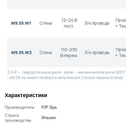
12–24 В
Провод
M9.05.W1
Стена
3/4 провода
пост.
+ Темпе
110–230
Провод
M9.05.W2
Стена
3/4 провода
В перем.
+ Темпе
S.S.R. — твердотельное реле · реле — механическое реле SPDT
· M9.05 не имеет полевого исполнения (только панель/стена)
Характеристики
Производитель
FIP Spa
Страна
Италия
производства