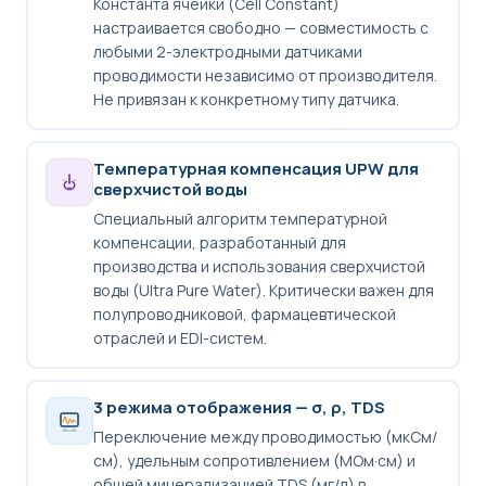
Константа ячейки (Cell Constant)
настраивается свободно — совместимость с
любыми 2-электродными датчиками
проводимости независимо от производителя.
Не привязан к конкретному типу датчика.
Температурная компенсация UPW для
сверхчистой воды
Специальный алгоритм температурной
компенсации, разработанный для
производства и использования сверхчистой
воды (Ultra Pure Water). Критически важен для
полупроводниковой, фармацевтической
отраслей и EDI-систем.
3 режима отображения — σ, ρ, TDS
Переключение между проводимостью (мкСм/
см), удельным сопротивлением (МОм·см) и
общей минерализацией TDS (мг/л) в