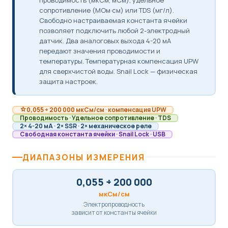
проводимость (мкСм, мСм), удельное
сопротивление (МОм·см) или TDS (мг/л).
Свободно настраиваемая константа ячейки
позволяет подключить любой 2-электродный
датчик. Два аналоговых выхода 4-20 мА
передают значения проводимости и
температуры. Температурная компенсация UPW
для сверхчистой воды. Snail Lock — физическая
защита настроек.
0,055 ÷ 200 000 мкСм/см · компенсация UPW
Проводимость · Удельное сопротивление · TDS
2× 4-20 мА · 2× SSR · 2× механическое реле
Свободная константа ячейки · Snail Lock · USB
ДИАПАЗОНЫ ИЗМЕРЕНИЯ
0,055 ÷ 200 000
мкСм/см
Электропроводность
зависит от константы ячейки