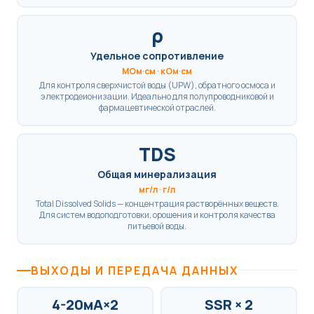
ρ
Удельное сопротивление
МОм·см · кОм·см
Для контроля сверхчистой воды (UPW), обратного осмоса и
электродеионизации. Идеально для полупроводниковой и
фармацевтической отраслей.
TDS
Общая минерализация
мг/л · г/л
Total Dissolved Solids — концентрация растворённых веществ.
Для систем водоподготовки, орошения и контроля качества
питьевой воды.
ВЫХОДЫ И ПЕРЕДАЧА ДАННЫХ
4-20мА×2
SSR × 2