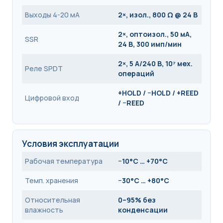
Выходы 4-20 мА
2×, изол., 800 Ω @ 24 В
2×, оптоизол., 50 мА,
SSR
24 В, 300 имп/мин
2×, 5 А/240 В, 10⁷ мех.
Реле SPDT
операций
+HOLD / −HOLD / +REED
Цифровой вход
/ −REED
Условия эксплуатации
Рабочая температура
−10°C … +70°C
Темп. хранения
−30°C … +80°C
Относительная
0–95% без
влажность
конденсации