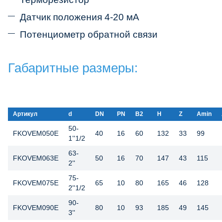
Датчик положения 4-20 мА
Потенциометр обратной связи
Габаритные размеры:
Артикул
d
DN
PN
B2
H
Z
Amin
50-
FKOVEM050E
40
16
60
132
33
99
1''1/2
63-
FKOVEM063E
50
16
70
147
43
115
2''
75-
FKOVEM075E
65
10
80
165
46
128
2''1/2
90-
FKOVEM090E
80
10
93
185
49
145
3''