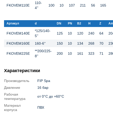
110-
FKOVEM110E
100
10
107
211
56
165
4''
Артикул
d
DN
PN
B2
H
Z
Am
*125/140-
FKOVEM140E
125
10
120
240
64
20
5''
FKOVEM160E
160-6''
150
10
134
268
70
23
**200/225-
FKOVEM225E
200
10
161
323
71
28
8''
Характеристики
Производитель
FIP Spa
Давление
16 бар
Рабочая
от 0°С до +60°С
температура
Материал
ПВХ
корпуса