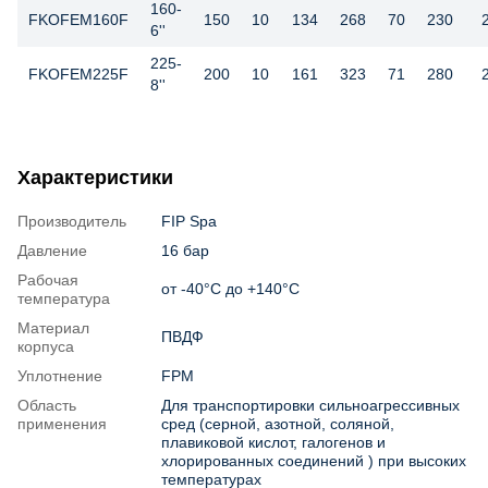
160-
FKOFEM160F
150
10
134
268
70
230
6''
225-
FKOFEM225F
200
10
161
323
71
280
8''
Характеристики
Производитель
FIP Spa
Давление
16 бар
Рабочая
от -40°С до +140°С
температура
Материал
ПВДФ
корпуса
Уплотнение
FPM
Область
Для транспортировки сильноагрессивных
применения
сред (серной, азотной, соляной,
плавиковой кислот, галогенов и
хлорированных соединений ) при высоких
температурах