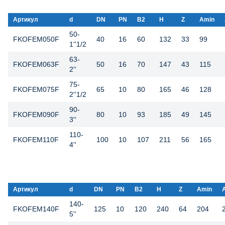
Артикул
d
DN
PN
B2
H
Z
Amin
50-
FKOFEM050F
40
16
60
132
33
99
1''1/2
63-
FKOFEM063F
50
16
70
147
43
115
2''
75-
FKOFEM075F
65
10
80
165
46
128
2''1/2
90-
FKOFEM090F
80
10
93
185
49
145
3''
110-
FKOFEM110F
100
10
107
211
56
165
4''
Артикул
d
DN
PN
B2
H
Z
Amin
140-
FKOFEM140F
125
10
120
240
64
204
5''