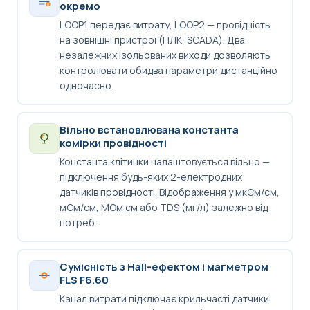
окремо
LOOP1 передає витрату, LOOP2 — провідність
на зовнішні пристрої (ПЛК, SCADA). Два
незалежних ізольованих виходи дозволяють
контролювати обидва параметри дистанційно
одночасно.
Вільно встановлювана константа
комірки провідності
Константа клітинки налаштовується вільно —
підключення будь-яких 2-електродних
датчиків провідності. Відображення у мкСм/см,
мСм/см, МОм·см або TDS (мг/л) залежно від
потреб.
Сумісність з Hall-ефектом і магметром
FLS F6.60
Канал витрати підключає крильчасті датчики