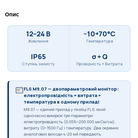
Опис
12–24 В
−10÷70°C
Живлення
Температура
IP65
σ + Q
Ступінь захисту
Провідність + Витрата
FLS M9.07 — двопараметровий монітор:
σ
Q
електропровідність + витрата +
температура в одному приладі
M9.07 — єдиний прилад у лінійці FLS, який
одночасно вимірює три параметри:
електропровідність (0,055÷200 000 мкСм/см),
витрату (0÷1500 Гц) і температуру. Два окремих
аналогових виходи 4-20 мА передають