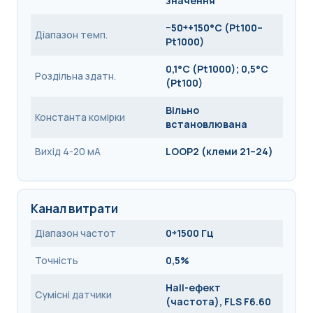
значення
−50÷+150°C (Pt100–
Діапазон темп.
Pt1000)
0,1°C (Pt1000); 0,5°C
Роздільна здатн.
(Pt100)
Вільно
Константа комірки
встановлювана
Вихід 4-20 мА
LOOP2 (клеми 21–24)
Канал витрати
Діапазон частот
0÷1500 Гц
Точність
0,5%
Hall-ефект
Сумісні датчики
(частота), FLS F6.60