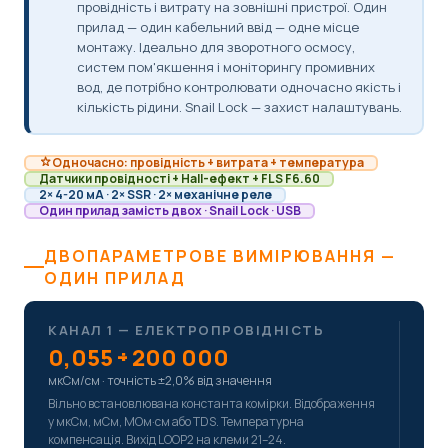
провідність і витрату на зовнішні пристрої. Один
прилад — один кабельний ввід — одне місце
монтажу. Ідеально для зворотного осмосу,
систем пом'якшення і моніторингу промивних
вод, де потрібно контролювати одночасно якість і
кількість рідини. Snail Lock — захист налаштувань.
Одночасно: провідність + витрата + температура
Датчики провідності + Hall-ефект + FLS F6.60
2× 4-20 мА · 2× SSR · 2× механічне реле
Один прилад замість двох · Snail Lock · USB
ДВОПАРАМЕТРОВЕ ВИМІРЮВАННЯ —
ОДИН ПРИЛАД
КАНАЛ 1 — ЕЛЕКТРОПРОВІДНІСТЬ
0,055 ÷ 200 000
мкСм/см · точність ±2,0% від значення
Вільно встановлювана константа комірки. Відображення
у мкСм, мСм, МОм·см або TDS. Температурна
компенсація. Вихід LOOP2 на клеми 21–24.