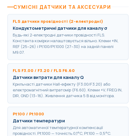
СУМІСНІ ДАТЧИКИ ТА АКСЕСУАРИ
FLS датчики провідності (2-електродні)
Кондуктометричні датчики для каналу σ
Будь-які 2-електродні датчики провідності FLS.
Константа комірки налаштовується вільно. Клеми +IN,
REF (25–26) і Pt100/Pt1000 (27–30) на задній панелі
M9.07.
FLS F3.00 / F3.20 / FLS F6.60
Датчики витрати для каналу Q
Крильчасті датчики Hall-ефекту (F3.00/F3.20) або
електромагнітний витратомір (F6.60). Клеми +V, FREQ IN,
DIR, GND (13–16). Живлення датчика 5 В від монітора.
Pt100 / Pt1000
Датчики температури
Для автоматичної температурної компенсації
провідності. Pt1000 — точність 0,1°C, Pt100 — 0,5°C.