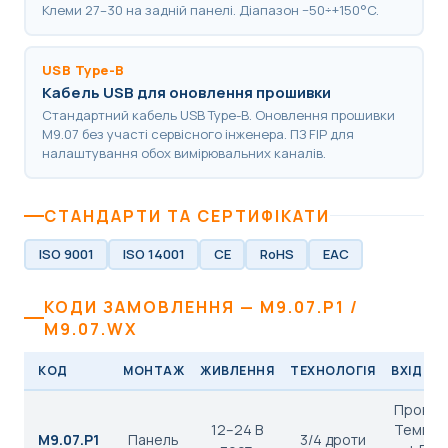
Клеми 27–30 на задній панелі. Діапазон −50÷+150°C.
USB Type-B
Кабель USB для оновлення прошивки
Стандартний кабель USB Type-B. Оновлення прошивки
M9.07 без участі сервісного інженера. ПЗ FIP для
налаштування обох вимірювальних каналів.
СТАНДАРТИ ТА СЕРТИФІКАТИ
ISO 9001
ISO 14001
CE
RoHS
EAC
КОДИ ЗАМОВЛЕННЯ — M9.07.P1 /
M9.07.WX
КОД
МОНТАЖ
ЖИВЛЕННЯ
ТЕХНОЛОГІЯ
ВХІД Д
Провідн
12–24 В
Темпер
M9.07.P1
Панель
3/4 дроти