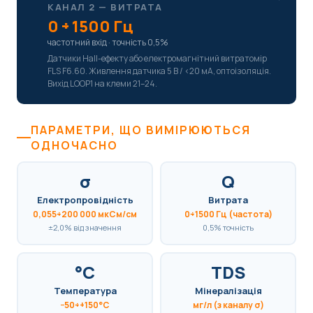
КАНАЛ 2 — ВИТРАТА
0 ÷ 1500 Гц
частотний вхід · точність 0,5%
Датчики Hall-ефекту або електромагнітний витратомір
FLS F6.60. Живлення датчика 5 В / <20 мА, оптоізоляція.
Вихід LOOP1 на клеми 21–24.
ПАРАМЕТРИ, ЩО ВИМІРЮЮТЬСЯ
ОДНОЧАСНО
σ
Q
Електропровідність
Витрата
0,055÷200 000 мкСм/см
0÷1500 Гц (частота)
±2,0% від значення
0,5% точність
°C
TDS
Температура
Мінералізація
−50÷+150°C
мг/л (з каналу σ)