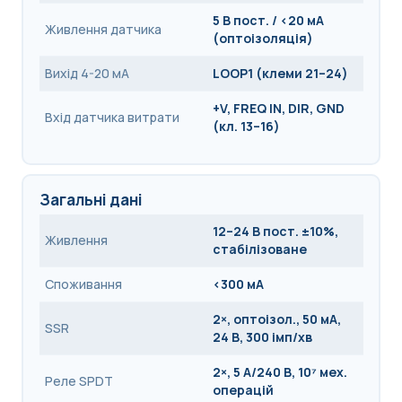
5 В пост. / <20 мА
Живлення датчика
(оптоізоляція)
Вихід 4-20 мА
LOOP1 (клеми 21–24)
+V, FREQ IN, DIR, GND
Вхід датчика витрати
(кл. 13–16)
Загальні дані
12–24 В пост. ±10%,
Живлення
стабілізоване
Споживання
<300 мА
2×, оптоізол., 50 мА,
SSR
24 В, 300 імп/хв
2×, 5 А/240 В, 10⁷ мех.
Реле SPDT
операцій