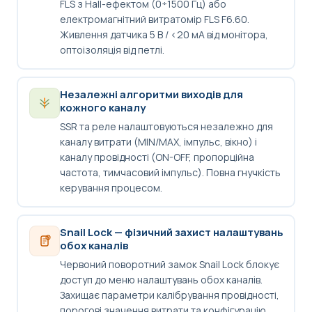
FLS з Hall-ефектом (0÷1500 Гц) або
електромагнітний витратомір FLS F6.60.
Живлення датчика 5 В / <20 мА від монітора,
оптоізоляція від петлі.
Незалежні алгоритми виходів для
кожного каналу
SSR та реле налаштовуються незалежно для
каналу витрати (MIN/MAX, імпульс, вікно) і
каналу провідності (ON-OFF, пропорційна
частота, тимчасовий імпульс). Повна гнучкість
керування процесом.
Snail Lock — фізичний захист налаштувань
обох каналів
Червоний поворотний замок Snail Lock блокує
доступ до меню налаштувань обох каналів.
Захищає параметри калібрування провідності,
порогові значення витрати та конфігурацію