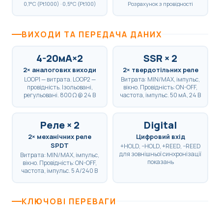
0,1°C (Pt1000) · 0,5°C (Pt100)
Розрахунок з провідності
ВИХОДИ ТА ПЕРЕДАЧА ДАНИХ
4-20мА×2
SSR × 2
2× аналогових виходи
2× твердотільних реле
LOOP1 — витрата. LOOP2 —
Витрата: MIN/MAX, імпульс,
провідність. Ізольовані,
вікно. Провідність: ON-OFF,
регульовані. 800 Ω @ 24 В
частота, імпульс. 50 мА, 24 В
Реле × 2
Digital
2× механічних реле
Цифровий вхід
SPDT
+HOLD, −HOLD, +REED, −REED
для зовнішньої синхронізації
Витрата: MIN/MAX, імпульс,
показань
вікно. Провідність: ON-OFF,
частота, імпульс. 5 А/240 В
КЛЮЧОВІ ПЕРЕВАГИ