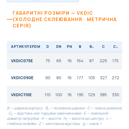
ГАБАРИТНІ РОЗМІРИ — VKDIC
(ХОЛОДНЕ СКЛЕЮВАННЯ · МЕТРИЧНА
СЕРІЯ)
АРТИКУЛ EPDM
D
DN
PN
B
B₁
C
C₁
E
VKDIC075E
75
65
16
164
87
225
175
16
VKDIC090E
90
80
16
177
105
327
272
20
VKDIC110E
110
100
16
195
129
385
330
23
B — ширина корпусу · B₁ — половина ширини · C — повна довжина
· C₁ — відстань між торцями закінченнями · E — зовнішній
діаметр патрубка · H — висота · H₁ — висота до центру · L —
глибина склейки · Z — монтажна відстань · g — маса, г