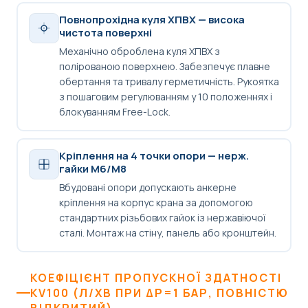
Повнопрохідна куля ХПВХ — висока
чистота поверхні
Механічно оброблена куля ХПВХ з
полірованою поверхнею. Забезпечує плавне
обертання та тривалу герметичність. Рукоятка
з пошаговим регулюванням у 10 положеннях і
блокуванням Free-Lock.
Кріплення на 4 точки опори — нерж.
гайки M6/M8
Вбудовані опори допускають анкерне
кріплення на корпус крана за допомогою
стандартних різьбових гайок із нержавіючої
сталі. Монтаж на стіну, панель або кронштейн.
КОЕФІЦІЄНТ ПРОПУСКНОЇ ЗДАТНОСТІ
KV100 (Л/ХВ ПРИ ΔP=1 БАР, ПОВНІСТЮ
ВІДКРИТИЙ)