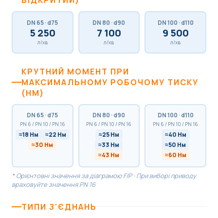
DN 65 · d75
DN 80 · d90
DN 100 · d110
5 250
7 100
9 500
л/хв
л/хв
л/хв
КРУТНИЙ МОМЕНТ ПРИ
МАКСИМАЛЬНОМУ РОБОЧОМУ ТИСКУ
(НМ)
DN 65 · d75
DN 80 · d90
DN 100 · d110
PN 6 / PN 10 / PN 16
PN 6 / PN 10 / PN 16
PN 6 / PN 10 / PN 16
≈18 Нм
≈22 Нм
≈25 Нм
≈40 Нм
≈30 Нм
≈33 Нм
≈50 Нм
≈43 Нм
≈60 Нм
* Орієнтовні значення за діаграмою FIP · При виборі приводу
враховуйте значення PN 16
ТИПИ З'ЄДНАНЬ