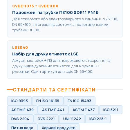
CVDE11075 ÷ CVDE11110
Подовжені патрубки ПЕ100 SDR11 PN16
Для стикового або електрозварного з'єднання. d 75÷110,
DN 65÷100. Інтеграція в системи з поліетиленовими
трубами ПЕ100.
LSE040
Набір для друку етикеток LSE
Аркуші наклейок + ПЗ для покрокового створення та
друку індивідуальних етикеток для модуля LCE
рукоятки. Один артикул для всіх DN 65÷100.
СТАНДАРТИ ТА СЕРТИФІКАТИ
ISO 9393
EN ISO 16135
EN ISO 15493
ASTM F 439
ASTM F 441
ASTM F 437
ISO 5211
DVS 2204
DVS 2221
UNI 11242
ISO 228-1
Питна вода
Харчові продукти