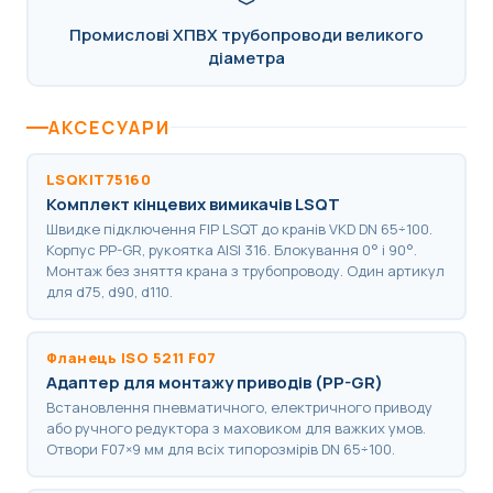
Промислові ХПВХ трубопроводи великого
діаметра
АКСЕСУАРИ
LSQKIT75160
Комплект кінцевих вимикачів LSQT
Швидке підключення FIP LSQT до кранів VKD DN 65÷100.
Корпус PP-GR, рукоятка AISI 316. Блокування 0° і 90°.
Монтаж без зняття крана з трубопроводу. Один артикул
для d75, d90, d110.
Фланець ISO 5211 F07
Адаптер для монтажу приводів (PP-GR)
Встановлення пневматичного, електричного приводу
або ручного редуктора з маховиком для важких умов.
Отвори F07×9 мм для всіх типорозмірів DN 65÷100.