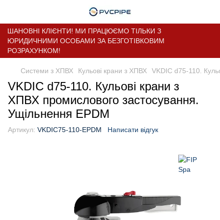
ШАНОВНІ КЛІЄНТИ! МИ ПРАЦЮЄМО ТІЛЬКИ З
ЮРИДИЧНИМИ ОСОБАМИ ЗА БЕЗГОТІВКОВИМ
РОЗРАХУНКОМ!
Системи з ХПВХ
Кульові крани з ХПВХ
VKDIC d75-110. Куль
VKDIC d75-110. Кульові крани з
ХПВХ промислового застосування.
Ущільнення EPDM
Артикул:
VKDIC75-110-EPDM
Написати відгук