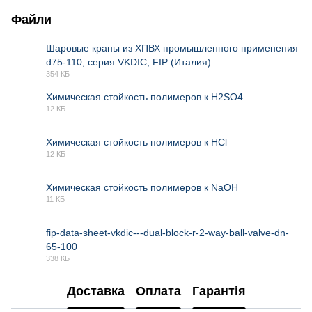
Файли
Шаровые краны из ХПВХ промышленного применения
d75-110, серия VKDIC, FIP (Италия)
PDF
354 КБ
Химическая стойкость полимеров к H2SO4
12 КБ
XLSX
Химическая стойкость полимеров к HCl
12 КБ
XLSX
Химическая стойкость полимеров к NaOH
11 КБ
XLSX
fip-data-sheet-vkdic---dual-block-r-2-way-ball-valve-dn-
65-100
PDF
338 КБ
Доставка
Оплата
Гарантія