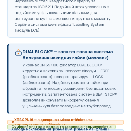
нержавіючої сталі квадратного перерізу за
стандартом ISO 5211. Подвійний шток управління з
подвійними ущільнювальними кільцями для
центрування кулі та зменшення крутного моменту.
Серійна система ідентифікації Labelling System
(модуль LCE).
DUAL BLOCK® — запатентована система
блокування накидних гайок (маховик)
У кранах DN 65÷100 фіксатор DUAL BLOCK®
керується маховиком: поворот ліворуч — FREE
(розблоковано), поворот праворуч — LOCK
(заблоковано). Надійне утримання гайок при
вібрації та тепловому розширенні без додаткових
інструментів. Запатентована система SEAT STOP®
дозволяє виконувати мікрорегулювання
ущільнень кулі безпосередньо на трубопроводі.
ХПВХ PN16 — підвищена хімічна стійкість та
температурна стабільність
Сумісний з питною водою та харчовою промисловістю
Холодне склеювання · різьба BSP · різьба NPT · фланці