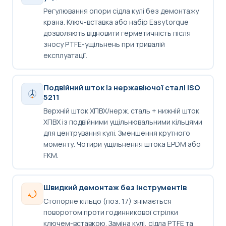
Регулювання опори сідла кулі без демонтажу
крана. Ключ-вставка або набір Easytorque
дозволяють відновити герметичність після
зносу PTFE-ущільнень при тривалій
експлуатації.
Подвійний шток із нержавіючої сталі ISO
5211
Верхній шток ХПВХ/нерж. сталь + нижній шток
ХПВХ із подвійними ущільнювальними кільцями
для центрування кулі. Зменшення крутного
моменту. Чотири ущільнення штока EPDM або
FKM.
Швидкий демонтаж без інструментів
Стопорне кільцо (поз. 17) знімається
поворотом проти годинникової стрілки
ключем-вставкою. Заміна кулі, сідла PTFE та