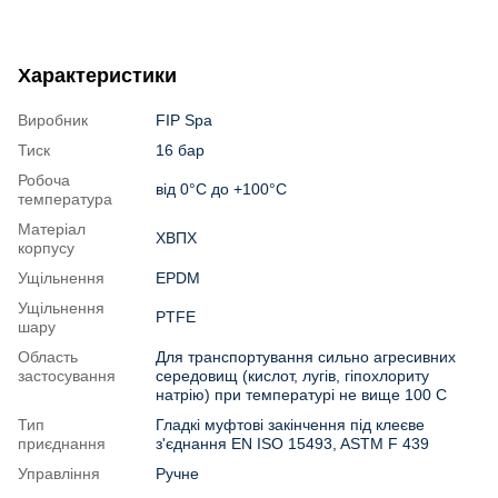
Характеристики
Виробник
FIP Spa
Тиск
16 бар
Робоча
від 0°С до +100°С
температура
Матеріал
ХВПХ
корпусу
Ущільнення
EPDM
Ущільнення
PTFE
шару
Область
Для транспортування сильно агресивних
застосування
середовищ (кислот, лугів, гіпохлориту
натрію) при температурі не вище 100 C
Тип
Гладкі муфтові закінчення під клеєве
приєднання
з'єднання EN ISO 15493, ASTM F 439
Управління
Ручне