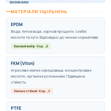
EN/DIN/ANSI
МАТЕРІАЛИ УЩІЛЬНЕНЬ
EPDM
Вода, питна вода, харчові продукти, слабкі
кислоти та луги. Відповідно до чинних нормативів.
Базовий вибір · Код: …E
FKM (Viton)
Агресивні хімічні середовища, концентровані
кислоти, органічні розчинники. Підвищена
стійкість.
Хімічно стійкий · Код: …F
PTFE