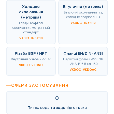
Холодне
Втулочне (метрика)
склеювання
Втулочні окончання під
(метрика)
холодне зварювання
Гладкі муфтові
VKDDC · d75÷110
окончання, метричний
стандарт
VKDIC · d75÷110
Різьба BSP / NPT
Фланці EN/DIN · ANSI
Внутрішня різьба 2½″÷4″
Нерухомі фланці PN10/16
і ANSI B16.5 кл. 150
VKDFC · VKDNC
VKDOC · VKDOAC
СФЕРИ ЗАСТОСУВАННЯ
Питна вода та водопідготовка