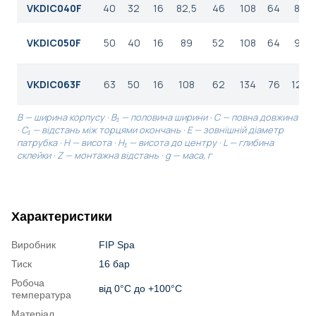
VKDIC040F
40
32
16
82,5
46
108
64
86
VKDIC050F
50
40
16
89
52
108
64
98
VKDIC063F
63
50
16
108
62
134
76
122
B — ширина корпусу · B₁ — половина ширини · C — повна довжина
· C₁ — відстань між торцями окончань · E — зовнішній діаметр
патрубка · H — висота · H₁ — висота до центру · L — глибина
склейки · Z — монтажна відстань · g — маса, г
Характеристики
Виробник
FIP Spa
Тиск
16 бар
Робоча
від 0°С до +100°С
температура
Матеріал