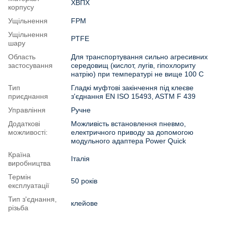
ХВПХ
корпусу
Ущільнення
FPM
Ущільнення
PTFE
шару
Область
Для транспортування сильно агресивних
застосування
середовищ (кислот, лугів, гіпохлориту
натрію) при температурі не вище 100 C
Тип
Гладкі муфтові закінчення під клеєве
приєднання
з'єднання EN ISO 15493, ASTM F 439
Управління
Ручне
Додаткові
Можливість встановлення пневмо,
можливості:
електричного приводу за допомогою
модульного адаптера Power Quick
Країна
Італія
виробництва
Термін
50 років
експлуатації
Тип з'єднання,
клейове
різьба