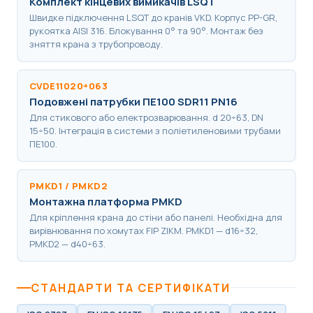
Комплект кінцевих вимикачів LSQT
Швидке підключення LSQT до кранів VKD. Корпус PP-GR,
рукоятка AISI 316. Блокування 0° та 90°. Монтаж без
зняття крана з трубопроводу.
CVDE11020÷063
Подовжені патрубки ПЕ100 SDR11 PN16
Для стикового або електрозварювання. d 20÷63, DN
15÷50. Інтеграція в системи з поліетиленовими трубами
ПЕ100.
PMKD1 / PMKD2
Монтажна платформа PMKD
Для кріплення крана до стіни або панелі. Необхідна для
вирівнювання по хомутах FIP ZIKM. PMKD1 — d16÷32,
PMKD2 — d40÷63.
СТАНДАРТИ ТА СЕРТИФІКАТИ