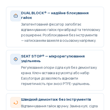
DUAL BLOCK® — надійне блокування
гайок
Запатентований фіксатор запобігає
відгвинчуванню гайок при вібрації та тепловому
розширенні. Розблокування без інструментів
— натисканням важеля в осьовому напрямку.
SEAT STOP® — мікрорегулювання
ущільнень
Регулювання опори сідла кулі без демонтажу
крана. Ключ-вставка в рукоятці або набір
Easytorque дозволяють відновити
герметичність при зносі PTFE-ущільнень.
Швидкий демонтаж без інструментів
Відгвинчування гайок вручну. Заміна кулі, сідла