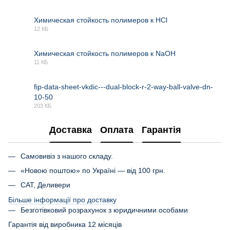
XLSX
Химическая стойкость полимеров к HCl
12 КБ
XLSX
Химическая стойкость полимеров к NaOH
11 КБ
XLSX
fip-data-sheet-vkdic---dual-block-r-2-way-ball-valve-dn-
10-50
PDF
203 КБ
Доставка
Оплата
Гарантія
Самовивіз з нашого складу.
«Новою поштою» по Україні — від 100 грн.
САТ, Деливери
Більше інформації про доставку
Безготівковий розрахунок з юридичними особами
Гарантія від виробника 12 місяців