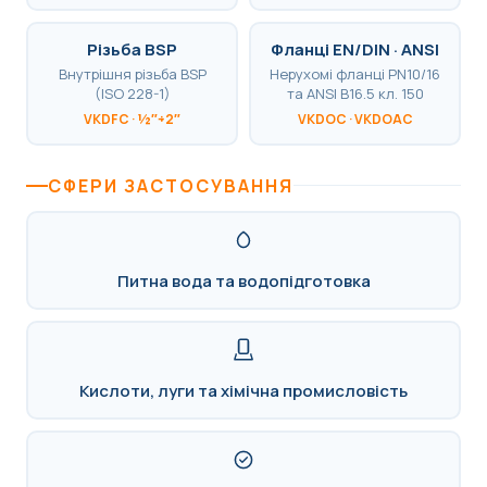
Різьба BSP
Фланці EN/DIN · ANSI
Внутрішня різьба BSP
Нерухомі фланці PN10/16
(ISO 228-1)
та ANSI B16.5 кл. 150
VKDFC · ½″÷2″
VKDOC · VKDOAC
СФЕРИ ЗАСТОСУВАННЯ
Питна вода та водопідготовка
Кислоти, луги та хімічна промисловість