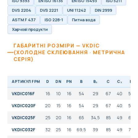
ISO 9393
EN ISO 16135
EN ISO 15493
ISO 5211
DVS 2204
DVS 2221
UNI 11242
DIN 2999
ASTM F 437
ISO 228-1
Питна вода
Харчові продукти
ГАБАРИТНІ РОЗМІРИ — VKDIC
(ХОЛОДНЕ СКЛЕЮВАННЯ · МЕТРИЧНА
СЕРІЯ)
АРТИКУЛ FPM
D
DN
PN
B
B₁
C
C₁
E
VKDIC016F
16
10
16
54
29
67
40
54
VKDIC020F
20
15
16
54
29
67
40
54
VKDIC025F
25
20
16
65
34,5
85
49
65
VKDIC032F
32
25
16
69,5
39
85
49
73