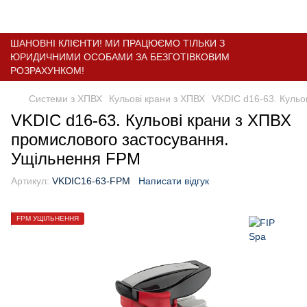
ШАНОВНІ КЛІЄНТИ! МИ ПРАЦЮЄМО ТІЛЬКИ З
ЮРИДИЧНИМИ ОСОБАМИ ЗА БЕЗГОТІВКОВИМ
РОЗРАХУНКОМ!
Системи з ХПВХ
Кульові крани з ХПВХ
VKDIC d16-63. Кульо
VKDIC d16-63. Кульові крани з ХПВХ
промислового застосування.
Ущільнення FPM
Артикул:
VKDIC16-63-FPM
Написати відгук
FPM УЩІЛЬНЕННЯ