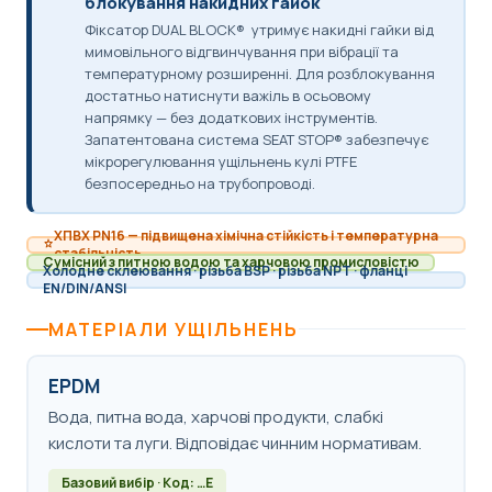
блокування накидних гайок
Фіксатор DUAL BLOCK® утримує накидні гайки від
мимовільного відгвинчування при вібрації та
температурному розширенні. Для розблокування
достатньо натиснути важіль в осьовому
напрямку — без додаткових інструментів.
Запатентована система SEAT STOP® забезпечує
мікрорегулювання ущільнень кулі PTFE
безпосередньо на трубопроводі.
ХПВХ PN16 — підвищена хімічна стійкість і температурна
стабільність
Сумісний з питною водою та харчовою промисловістю
Холодне склеювання · різьба BSP · різьба NPT · фланці
EN/DIN/ANSI
МАТЕРІАЛИ УЩІЛЬНЕНЬ
EPDM
Вода, питна вода, харчові продукти, слабкі
кислоти та луги. Відповідає чинним нормативам.
Базовий вибір · Код: …E