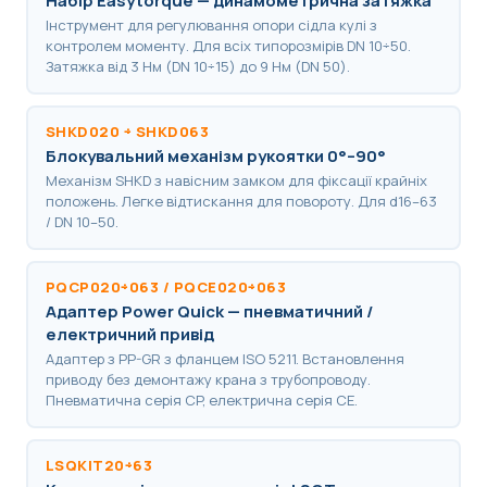
Набір Easytorque — динамометрична затяжка
Інструмент для регулювання опори сідла кулі з
контролем моменту. Для всіх типорозмірів DN 10÷50.
Затяжка від 3 Нм (DN 10÷15) до 9 Нм (DN 50).
SHKD020 ÷ SHKD063
Блокувальний механізм рукоятки 0°–90°
Механізм SHKD з навісним замком для фіксації крайніх
положень. Легке відтискання для повороту. Для d16–63
/ DN 10–50.
PQCP020÷063 / PQCE020÷063
Адаптер Power Quick — пневматичний /
електричний привід
Адаптер з PP-GR з фланцем ISO 5211. Встановлення
приводу без демонтажу крана з трубопроводу.
Пневматична серія CP, електрична серія CE.
LSQKIT20÷63