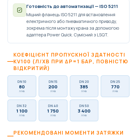
Готовність до автоматизації — ISO 5211
Міцний фланець ISO 5211 для встановлення
електричного або пневматичного приводу,
зокрема після монтажу крана за допомогою
адаптера Power Quick. Сумісний з LSQT.
КОЕФІЦІЄНТ ПРОПУСКНОЇ ЗДАТНОСТІ
KV100 (Л/ХВ ПРИ ΔP=1 БАР, ПОВНІСТЮ
ВІДКРИТИЙ)
DN 10
DN 15
DN 20
DN 25
80
200
385
770
л/хв
л/хв
л/хв
л/хв
DN 32
DN 40
DN 50
1 100
1 750
3 400
л/хв
л/хв
л/хв
РЕКОМЕНДОВАНІ МОМЕНТИ ЗАТЯЖКИ