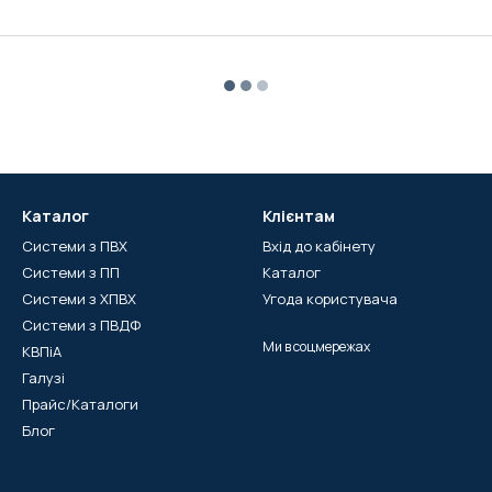
Каталог
Клієнтам
Системи з ПВХ
Вхід до кабінету
Системи з ПП
Каталог
Системи з ХПВХ
Угода користувача
Системи з ПВДФ
Ми в соцмережах
КВПіА
Галузі
Прайс/Каталоги
Блог