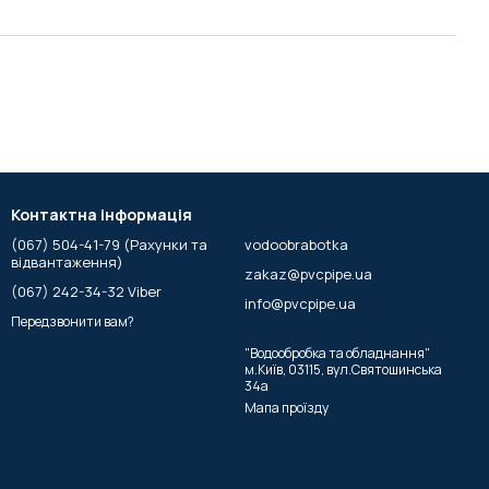
Контактна інформація
(067) 504-41-79 (Рахунки та
vodoobrabotka
відвантаження)
zakaz@pvcpipe.ua
(067) 242-34-32 Viber
info@pvcpipe.ua
Передзвонити вам?
"Водообробка та обладнання"
м.Київ, 03115, вул.Святошинська
34а
Мапа проїзду