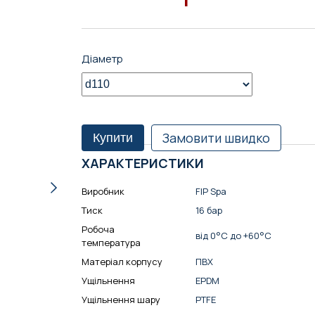
Діаметр
Замовити швидко
Купити
ХАРАКТЕРИСТИКИ
Виробник
FIP Spa
Тиск
16 бар
Робоча
від 0°С до +60°С
температура
Матеріал корпусу
ПВХ
Ущільнення
EPDM
Ущільнення шару
PTFE