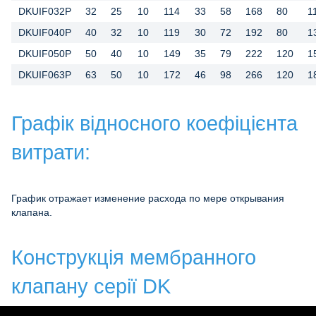
DKUIF032P
32
25
10
114
33
58
168
80
1
DKUIF040P
40
32
10
119
30
72
192
80
1
DKUIF050P
50
40
10
149
35
79
222
120
1
DKUIF063P
63
50
10
172
46
98
266
120
1
Графік відносного коефіцієнта
витрати:
График отражает изменение расхода по мере открывания
клапана.
Конструкція мембранного
клапану серії DK