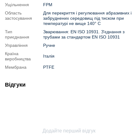
Ущільнення
FPM
Область
Для перекриття і регулювання абразивних і
застосування
забруднених середовищ під тиском при
температурі не вище 140° C
Тип
Зварювання: EN ISO 10931. З'єднання з
приєднання
трубами за стандартом EN ISO 10931
Управління
Ручне
Країна
Італія
виробництва
Мембрана
PTFE
Відгуки
Додайте перший відгук