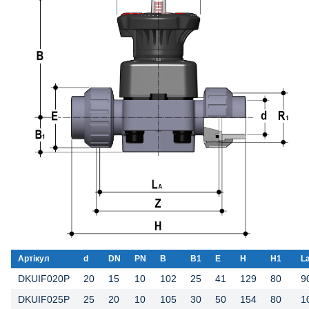
Артікул
d
DN
PN
B
B1
E
H
H1
L
DKUIF020P
20
15
10
102
25
41
129
80
9
DKUIF025P
25
20
10
105
30
50
154
80
1