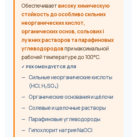
Обеспечивает
високу химическую
стойкость до особливо сильних
неорганических кислот,
органических основ, сольових і
лужних растворов та парафиновых
углеводородов
при максимальной
рабочей температуре до 100°C.
✓ РЕКОМЕНДУЕТСЯ ДЛЯ
Сильные неорганические кислоты
(HCl, H₂SO₄)
Органические основания и щёлочи
Солевые и щелочные растворы
Парафиновые углеводороды
Гипохлорит натрия NaOCl