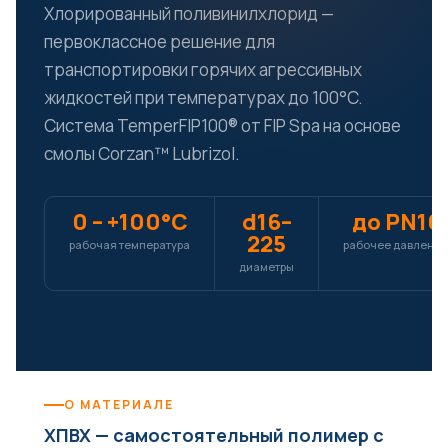
Хлорированный поливинилхлорид —
первоклассное решение для
транспортировки горячих агрессивных
жидкостей при температурах до 100°C.
Система TemperFIP100® от FIP Spa на основе
смолы Corzan™ Lubrizol.
0 – +100°C
d16–
до PN16
225
рабочая температура
рабочее давлени
диаметры
О МАТЕРИАЛЕ
ХПВХ — самостоятельный полимер с