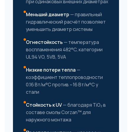
при одинаковых внешних диаметрах
Меньший диаметр
— правильный
гидравлический расчёт позволяет
уменьшить диаметр системы
Огнестойкость
— температура
воспламенения 482°C, категории
UL94 VO, 5VB, 5VA
Низкие потери тепла
—
коэффициент теплопроводности
0.16 Вт/м°C против ~16 Вт/м°C у
стали
Стойкость к UV
— благодаря TiO₂ в
составе смолы Corzan™ для
наружного монтажа