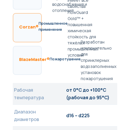
Имеет все
водоснабжения и
свойства
отопления
FlowGuard
Gold™ +
Промышленное
повышенная
Corzan®
применение
химическая
стойкость для
Разработан
тяжёлых
исключительно
промышленных
для
условий
BlazeMaster®
Пожаротушение
спринклерных
водозаполненных
установок
пожаротушения
Рабочая
от 0°C до +100°C
температура
(рабочая до 95°C)
Диапазон
d16 – d225
диаметров