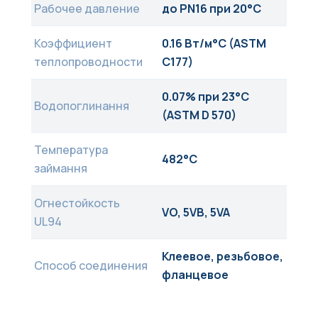
Рабочее давление
до PN16 при 20°C
Коэффициент
0.16 Вт/м°C (ASTM
теплопроводности
C177)
0.07% при 23°C
Водопоглинання
(ASTM D 570)
Температура
482°C
займання
Огнестойкость
VO, 5VB, 5VA
UL94
Клеевое, резьбовое,
Способ соединения
фланцевое