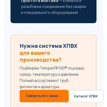
Простота монтажа
— клеевое и
резьбовое соединение без сварки
и специального оборудования
Нужна система ХПВХ
для вашего
производства?
Подберём TemperFIP100® под вашу
среду, температуру и давление.
Полный ассортимент труб,
фитингов и арматуры.
Связаться с нами →
Каталог ХПВХ