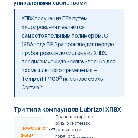
уникальными свойствами
ХПВХ получен из ПВХ путём
хлорирования и является
самостоятельным полимером
. С
1986 года FIP Spa производит первую
трубопроводную систему из ХПВХ,
предназначенную исключительно для
промышленного применения —
TemperFIP100®
на основе смолы
Corzan™.
Три типа компаундов Lubrizol ХПВХ:
Транспортировка
воды в системах
FlowGuard
Type
холодного и
II
Gold™
горячего